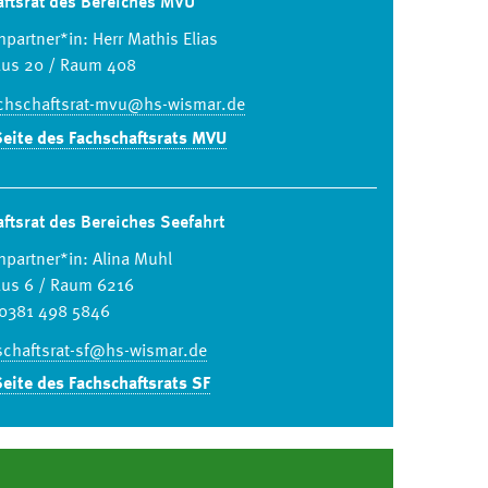
aftsrat des Bereiches MVU
partner*in: Herr Mathis Elias
aus 20 / Raum 408
chschaftsrat-mvu@hs-wismar.de
Seite des Fachschaftsrats MVU
ftsrat des Bereiches Seefahrt
partner*in: Alina Muhl
aus 6 / Raum 6216
: 0381 498 5846
schaftsrat-sf@hs-wismar.de
Seite des Fachschaftsrats SF