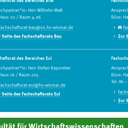
haftsrat des Bereiches BIW
Fachsch
chpartner*in: Herr Wilhelm Maß
Ansprech
Haus 22 / Raum 4.06
Büro: H
fachschaftsrat-bau@so.hs-wismar.de
fa
 Seite des Fachschaftsrats Bau
Zur 
haftsrat des Bereiches EuI
Fachscha
chpartner*in: Herr Stefan Kapsreiter
Ansprech
Haus 16 / Raum 205
Büro: H
Tel.-Nr.
fachschaftsrat-eui@hs-wismar.de
fach
 Seite des Fachschaftsrats EuI
Zur 
ultät für Wirtschaftswissenschaften