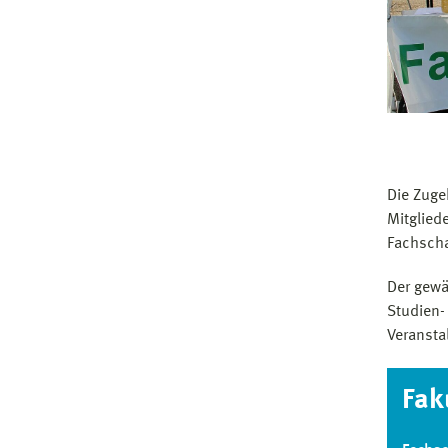
Die Zuge
Mitglied
Fachscha
Der gewä
Studien-
Veransta
Fak