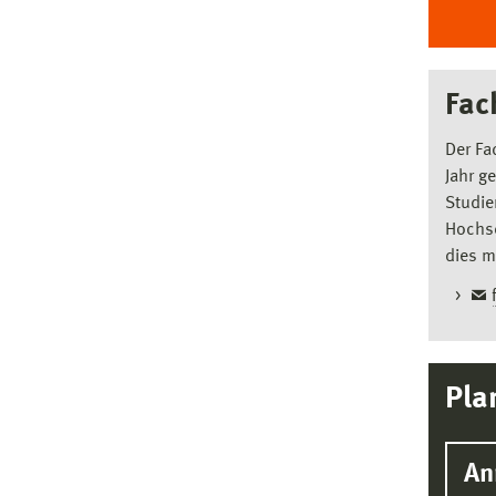
Fac
Der Fa
Jahr g
Studie
Hochsc
dies m
Pla
An