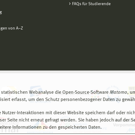
FAQs für Studierende
g
ngen von A−Z
 statistischen Webanalyse die Open-Source-Software
Matomo
, u
siert erfasst, um den Schutz personenbezogener Daten zu gewähr
 Nutzer-Interaktionen mit dieser Website speichern darf oder nich
er Seite nicht erneut gefragt werden. Sie haben jedoch auf der S
eitere Informationen zu den gespeicherten Daten.