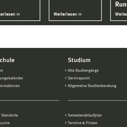
Run
terlesen
Weiterlesen
Weite
chule
Studium
en
Alle Studiengänge
tungskalender
Servicepoint
formationen
Allgemeine Studienberatung
 Standorte
Semesterablaufplan
suche
Termine & Fristen