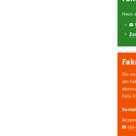
Haus 2
Zu
Fak
Die st
der Fa
ebenso
Falls 
Kontak
Anspr
ida