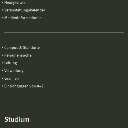
das
Zeugnis über die
Neuigkeiten
Hochschulzugangsberechtigung
(bei ausländischen
Veranstaltungskalender
Zeugnissen eine auf das deutsche System
Medieninformationen
übertragbare Übersetzung und Umrechnung in das
deutsche Notensystem)
ggf. Praktikums- und Arbeitszeugnisse sowie
Nachweise über besondere Auszeichnungen und
Campus & Standorte
Preise, sonstige Kenntnisse und weiteres
Personensuche
Engagement.
Leitung
Bitte bewahren Sie diese Dokumente dann im Original
Verwaltung
bei Ihren Unterlagen mindestens so lange auf, bis Sie
Gremien
den Bescheid der Hochschule über Ihre Bewerbung
Einrichtungen von A−Z
erhalten haben.
Von Bewerber_innen um einen Masterstudienplatz wird
darüber hinaus das Zeugnis über einen ersten
Hochschulabschluss sowie ggf. weitere
Studium
Leistungsnachweise entsprechend den Zulassungs-