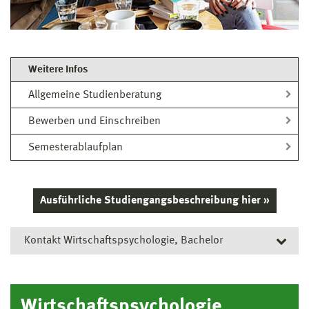
Weitere Infos
Allgemeine Studienberatung
Bewerben und Einschreiben
Semesterablaufplan
Ausführliche Studiengangsbeschreibung hier »
Kontakt Wirtschaftspsychologie, Bachelor
Allgemeine Studienberatung
Wirtschaftspsychologie,
Studienberatung