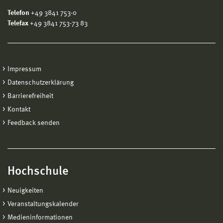
Tätigkeit in einem Berufsfeld, welches einen
Telefon
+49 3841 753-0
unmittelbaren Sachzusammenhang zum
Telefax
+49 3841 753-73 83
angestrebten Studiengang aufweist.
oder
Bestehen einer Prüfung als Abschluss einer
Impressum
Fortbildung zum Meister/ Meisterin nach dem
Datenschutzerklärung
Berufsbildungsgesetz oder der
Barrierefreiheit
Handwerksordnung in der jeweils gültigen
Kontakt
Fassung
Feedback senden
Hochschule
Neuigkeiten
Veranstaltungskalender
Medieninformationen