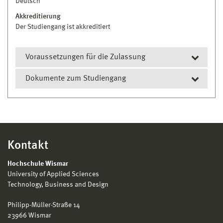
Deutsch
Akkreditierung
Der Studiengang ist akkreditiert
Voraussetzungen für die Zulassung
Dokumente zum Studiengang
Hochschul- bzw. Fachhochschulreife
oder
Prüfungs- und Studienordnung
Nachweis des Abschlusses einer anderen
Modulhandbuch
Vorbildung, die im Land Mecklenburg-
Kontakt
Vorpommern als gleichwertig anerkannt wird
oder
Hochschule Wismar
University of Applied Sciences
Bestehen einer Zugangsprüfung (für Bewerber
Technology, Business and Design
ohne Hochschul- bzw. Fachhochschulreife)
Philipp-Müller-Straße 14
nach mindestens zweijähriger Berufsausbildung
23966 Wismar
und mindestens dreijähriger beruflicher