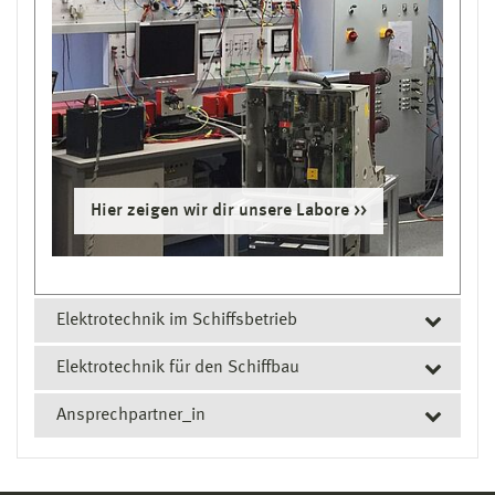
Hier zeigen wir dir unsere Labore
Elektrotechnik im Schiffsbetrieb
Elektrotechnik für den Schiffbau
E-Anlagen auf hoher See
meistern
Ansprechpartner_in
System »Schiff« verstehen
Elektrotechnische Schiffsoffiziere übernehmen eine
Studienberatung
Wer seine berufliche Karriere im Schiffbau und der
herausragende Rolle beim Betrieb von Schiffen