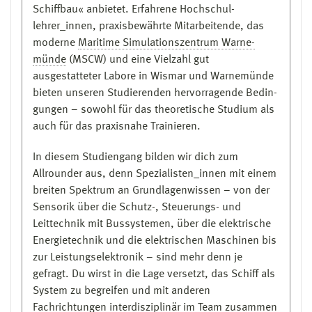
Schiffbau« anbietet. Erfahrene Hochschul­
Tätigkeit in einem Berufsfeld, welches einen
lehrer_innen, praxisbewährte Mitarbeitende, das
unmittelbaren Sachzusammenhang zum
moderne
Maritime Simulations­zentrum Warne­
angestrebten Studiengang aufweist.
münde
(MSCW) und eine Vielzahl gut
oder
ausgestatteter Labore in Wismar und Warnemünde
bieten unseren Studierenden hervorragende Be­din­
Bestehen einer Prüfung als Abschluss einer
gung­en – sowohl für das theoretische Studium als
Fortbildung zum Meister/Meisterin nach dem
auch für das praxisnahe Trainieren.
Berufsbildungsgesetz oder der
Handwerksordnung in der jeweils gültigen
In diesem Studiengang bilden wir dich zum
Fassung
Allrounder aus, denn Spezialisten_innen mit einem
sowie
breiten Spektrum an Grundlagenwissen – von der
Sensorik über die Schutz-, Steuerungs- und
für die Studienrichtung
Elektrotechnik im
Leittechnik mit Bussystemen, über die elek­trische
Schiffsbetrieb
Energietechnik und die elektrischen Maschinen bis
- Erfüllung der Anforderungen der
zur Leistungselektronik – sind mehr denn je
Seeleutebefähigungsverordnung
gefragt. Du wirst in die Lage versetzt, das Schiff als
- Vorpraktikum entsprechend der gültigen
System zu begreifen und mit anderen
"Richtlinien für die praktische Ausbildung und
Fachrichtungen interdisziplinär im Team zusam­men
Seefahrtzeit als