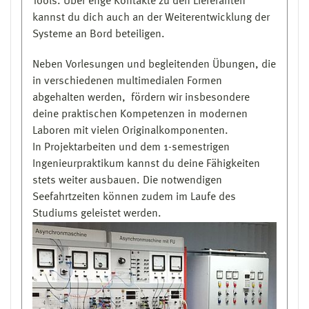
Tools. Über enge Kontakte zu den Lieferanten
Schiffbau
kannst du dich auch an der Weiterentwicklung der
- Vorpraktikum im Unternehmen des Schiffbaus
Systeme an Bord beteiligen.
von 8 Wochen, wovon 4 Wochen während des
Studiums bis Ende des zweiten Fachsemesters
Neben Vorlesungen und begleitenden Übungen, die
erbracht werden können
in verschiedenen multi­me­dialen Formen
- Befreiung vom Praktikum bei vorliegender
abgehalten werden, fördern wir insbesondere
elektrotechnischer Berufsausbildung oder
deine prak­tischen Kompetenzen in modernen
entsprechendem Fachabitur
Laboren mit vielen Original­komponenten.
In Projektarbeiten und dem 1-semestrigen
Ingenieurpraktikum kannst du deine Fähigkeiten
stets weiter ausbauen. Die notwendigen
Seefahrtzeiten können zu­dem im Laufe des
Studiums geleistet werden.