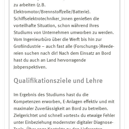
zu arbeiten (z.B.
Elektrotechnischer/Elektrotechnische
Elektromotor/Brennstoffzelle/Batterie).
Offiziersassistent/-In":
Schiffselektrotechniker_innen genießen die
-> Dauer: 6 Monate -> davon 4 Monate an Bord
vorteilhafte Situation, schon während ihres
eines Kauffahrteischiffes (vor Beginn des
Studiums von Unternehmen um­worben zu werden.
Studiums), 7 Wochen Elektroausbildung und 2
Vom Ingenieurbüro über die Werft bis hin zur
Wochen Metallausbildung (beides
Großindustrie – auch fast alle (Forschungs-)Reede­
überbetrieblich und auch während des
reien suchen nach dir! Nach dem Einsatz an Bord
Studiums bis Ende des 4. Fachsemesters
hast du auch an Land hervorragende
möglich)
Jobperspektiven.
-> Nachweis durch "On Board Training Record
Book for Electro-Technical Officer" (TRB) nach
Qualifikationsziele und Lehre
Vorgabe des Bundesamtes für Seeschifffahrt
und Hydrographie (BSH)
Im Ergebnis des Studiums hast du die
-> Befreiung vom Praktikum bei Nachweis einer
Kompetenzen erworben, E-Anlagen effek­tiv und mit
elektrotechnischen Berufsausbildung im Metall-
maximaler Zuver­lässigkeit an Bord zu betrei­ben.
und Elektrobereich gemäß Liste anerkannter
Zielgerichtet und schnell »ortest« du etwaige Fehler
Ausbildungsberufe (nach See-BV)
unter Einbeziehung modernster di­gitaler Dia­gnose-
für die Studienrichtung
Elektrotechnik für den