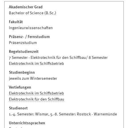
Ingenieurwissenschaften
Bauingenieurwesen
Akademischer Grad
Haus 2 · Raum 2309
Bachelor of Science (B.Sc.)
03841 753–4527
jens.borchhardt@hs-wismar.de
Fakultät
Ingenieurwissenschaften
Studienberatung
Präsenz- / Fernstudium
Präsenzstudium
Jana Fischer
Regelstudienzeit
Dipl.-Kff.
7 Semester - Elektrotechnik für den Schiffbau/ 8 Semester
Mitarbeiterin
Fakultät für Ingenieurwissenschaften
Seefahrt,
Elektrotechnik im Schiffsbetrieb
Anlagentechnik und Logistik
Studienbeginn
Haus 2 · Raum 2202
jeweils zum Wintersemester
jana.fischer@hs-wismar.de
Vertiefungen
Elektrotechnik im Schiffsbetrieb
Elektrotechnik für den Schiffbau
Studienort
1.-4. Semester: Wismar, 5.-8. Semester: Rostock - Warnemünde
Unterrichtssprachen