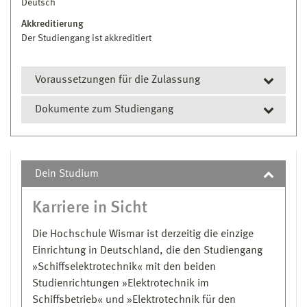
Deutsch
Akkreditierung
Der Studiengang ist akkreditiert
Voraussetzungen für die Zulassung
Dokumente zum Studiengang
Hochschul- bzw. Fachhochschulreife
oder
Prüfungs- und Studienordnung
Nachweis des Abschlusses einer anderen
Modulhandbuch
Dein Studium
Vorbildung, die im Land Mecklenburg-
Diploma Supplement Schiffbau
Vorpommern als gleichwertig anerkannt wird
Karriere in Sicht
Diploma Supplement Schiffbetrieb
oder
Die Hochschule Wismar ist derzeitig die einzige
Einrichtung in Deutschland, die den Studiengang
Bestehen einer Zugangsprüfung (für Bewerber
»Schiffselektrotechnik« mit den beiden
ohne Hochschul- bzw. Fachhochschulreife)
Studienrichtungen »Elektrotechnik im
nach mindestens zweijähriger Berufsausbildung
Schiffsbetrieb« und »Elektrotechnik für den
und mindestens dreijähriger beruflicher