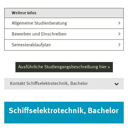
Weitere Infos
Allgemeine Studienberatung
Bewerben und Einschreiben
Semesterablaufplan
Ausführliche Studiengangsbeschreibung hier »
Kontakt Schiffselektrotechnik, Bachelor
Studiengangsleitung
Schiffselektrotechnik, Bachelor
Jens Borchhardt
MBA
Wissenschaftlicher Mitarbeiter
Fakultät für