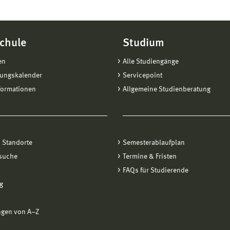
chule
Studium
en
Alle Studiengänge
tungskalender
Servicepoint
formationen
Allgemeine Studienberatung
 Standorte
Semesterablaufplan
suche
Termine & Fristen
FAQs für Studierende
g
ngen von A−Z