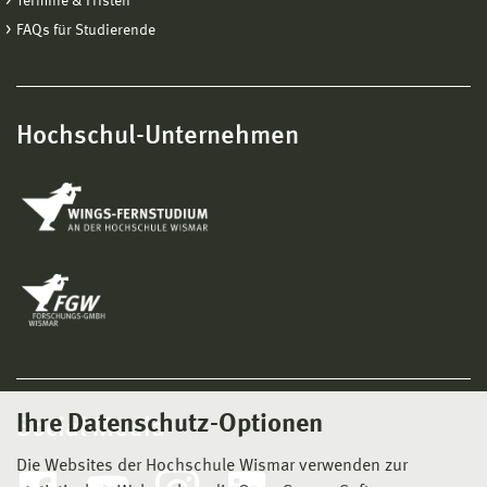
Termine & Fristen
FAQs für Studierende
Hochschul-Unternehmen
Ihre Datenschutz-Optionen
Social Media
Die Websites der Hochschule Wismar verwenden zur