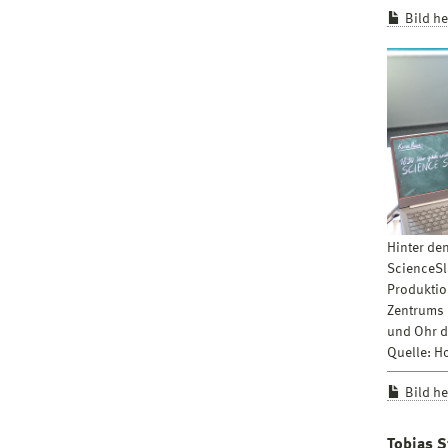
Bild h
Hinter de
ScienceSl
Produktio
Zentrums 
und Ohr d
Quelle: 
Bild h
Tobias S