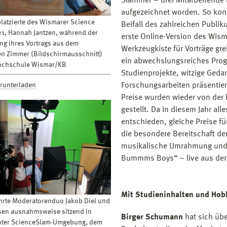
Slammer – drei Mitarbeitende 
aufgezeichnet worden. So konn
platzierte des Wismarer Science
Beifall des zahlreichen Publik
1, Hannah Jantzen, während der
erste Online-Version des Wisma
ng ihres Vortrags aus dem
Werkzeugkiste für Vorträge gr
n Zimmer (Bildschirmausschnitt)
ein abwechslungsreiches Pro
Hochschule Wismar/KB
Studienprojekte, witzige Ged
Forschungsarbeiten präsentie
erunterladen
Preise wurden wieder von de
gestellt. Da in diesem Jahr al
entschieden, gleiche Preise fü
die besondere Bereitschaft den
musikalische Umrahmung und d
Bummms Boys“ – live aus dere
Mit Studieninhalten und Hob
rte Moderatorenduo Jakob Diel und
sen ausnahmsweise sitzend in
Birger Schumann
hat sich übe
ter ScienceSlam-Umgebung, dem