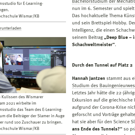
Bachelorstudium der Mechatr
nsstudio für E-Learning-
nun im 6. Semester und spielt 
gen.
Das hochaktuelle Thema Künstli
Hochschule Wismar/KB
und sein Brettspiel-Hobby. Den
erunterladen
Intelligenz, die einen Schach
seinem Beitrag
„Deep Blue – i
Schachweltmeister“
.
Durch den Tunnel auf Platz 2
Hannah Jantzen
stammt aus ei
Studium des Bauingenieurwe
Letztes Jahr hätte die 22-jäh
n Kulissen des Wismarer
Exkursion auf die griechische
am 2021 wirbelte im
aufgrund der Corona-Krise nich
nsstudio das Team des E-Learning-
geforscht und Vorträge gehalt
um die Beiträger der Slamer in Auge
hat sie aber für den Science S
er rund 100 Zuschauer zu bringen.
Hochschule Wismar/KB
ans Ende des Tunnels?“
so prä