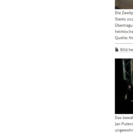
Die Zweit
Slams 202
Übertragu
heimische
Quelle: 
Bild h
Das bewäh
Jan Puten
ungewohn