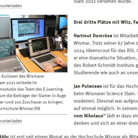
Slam 2021 verliehen wurde.
erunterladen
Drei dritte Plätze mit Witz,
Hartmut Domröse
ist Mitarbe
Wismar. Trotz seiner 67 Jahre 
2024 Ideenscout für das RSI. 
er eine dramatische Situatio
des Robert-Schmidt-Instituts g
Studierende wie auch an unsere
n Kulissen des Wismarer
am 2021 wirbelte im
Jan Putensen
ist für das Hoc
nsstudio das Team des E-Learning-
beim Wismarer Science Slam. 
um die Beiträger der Slamer in Auge
moderiert. Diesmal war aufgru
er rund 100 Zuschauer zu bringen.
auf einmal möglich. In sein
Hochschule Wismar/KB
vom Nikolaus“
lädt er dazu ei
erunterladen
denken und sich an einer drei
töhr
ist erst seit einem Monat an der Hochschule Wismar als Mitar