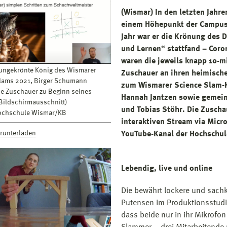
(Wismar) In den letzten Jahr
einem Höhepunkt der Campus
Jahr war er die Krönung des 
und Lernen“ stattfand – Coro
waren die jeweils knapp 10-
ungekrönte König des Wismarer
Zuschauer an ihren heimisch
lams 2021, Birger Schumann
zum Wismarer Science Slam-Kö
ie Zuschauer zu Beginn seines
Hannah Jantzen sowie gemein
(Bildschirmausschnitt)
und Tobias Stöhr. Die Zuscha
Hochschule Wismar/KB
interaktiven Stream via Micr
erunterladen
YouTube-Kanal der Hochschul
Lebendig, live und online
Die bewährt lockere und sach
Putensen im Produktionsstudi
dass beide nur in ihr Mikrofon