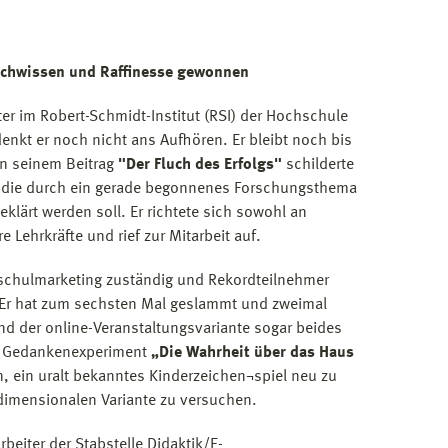
 Fachwissen und Raffinesse gewonnen
iter im Robert-Schmidt-Institut (RSI) der Hochschule
denkt er noch nicht ans Aufhören. Er bleibt noch bis
In seinem Beitrag
"Der Fluch des Erfolgs"
schilderte
n, die durch ein gerade begonnenes Forschungsthema
eklärt werden soll. Er richtete sich sowohl an
 Lehrkräfte und rief zur Mitarbeit auf.
hschulmarketing zuständig und Rekordteilnehmer
Er hat zum sechsten Mal geslammt und zweimal
nd der online-Veranstaltungsvariante sogar beides
em Gedankenexperiment
„Die Wahrheit über das Haus
n, ein uralt bekanntes Kinderzeichen¬spiel neu zu
dimensionalen Variante zu versuchen.
beiter der Stabstelle Didaktik/E-