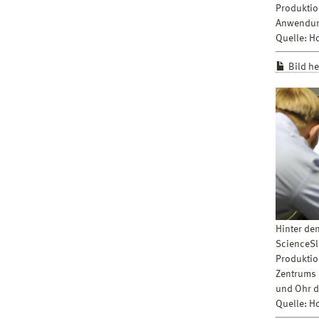
Produktio
Anwendun
Quelle: 
Bild h
Hinter de
ScienceSl
Produktio
Zentrums 
und Ohr d
Quelle: 