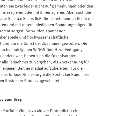
und zwei Studierende – waren kurz zuvor
ten sie zwar leider nicht auf Bemerkungen oder den
ums reagieren oder mit ihnen agieren. Aber auch die
rer Science Slams ließ die Teilnehmenden tief in die
eifen und mit unterschiedlichen Spannungsbögen für
gramm sorgen. So wurden spannende
ankenspiele und hochwissenschaftliche
rt und um die Gunst der Zuschauer geworben. Die
r hochschuleigenen WINGS-GmbH zur Verfügung
les anders war, haben sich die Organisatoren
r alle Teilnehmer zu vergeben, als Anerkennung für
 eigenen Beitrag medial aufzubereiten. Für die
as furiose Finale sorgte die Rostocker Band „Les
n Rostocker Studio zugeschaltet.
by zum Sieg
r YouTube Videos zu aktiver Protethik für ein