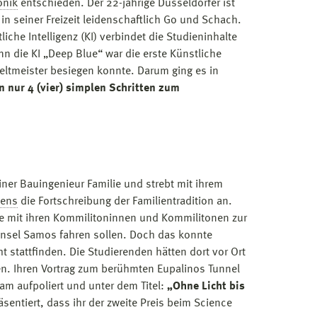
onik
entschieden. Der 22-jährige Düsseldorfer ist
in seiner Freizeit leidenschaftlich Go und Schach.
che Intelligenz (KI) verbindet die Studieninhalte
n die KI „Deep Blue“ war die erste Künstliche
weltmeister besiegen konnte. Darum ging es in
n nur 4 (vier) simplen Schritten zum
ner Bauingenieur Familie und strebt mit ihrem
sens
die Fortschreibung der Familientradition an.
rige mit ihren Kommilitoninnen und Kommilitonen zur
 Insel Samos fahren sollen. Doch das konnte
t stattfinden. Die Studierenden hätten dort vor Ort
en. Ihren Vortrag zum berühmten Eupalinos Tunnel
lam aufpoliert und unter dem Titel:
„Ohne Licht bis
sentiert, dass ihr der zweite Preis beim Science