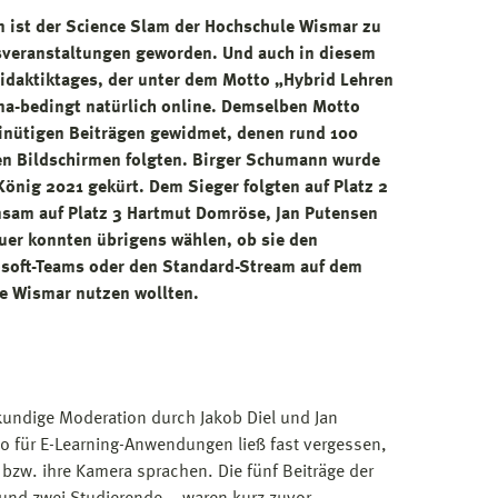
en ist der Science Slam der Hochschule Wismar zu
veranstaltungen geworden. Und auch in diesem
Didaktiktages, der unter dem Motto „Hybrid Lehren
na-bedingt natürlich online. Demselben Motto
minütigen Beiträgen gewidmet, denen rund 100
en Bildschirmen folgten. Birger Schumann wurde
nig 2021 gekürt. Dem Sieger folgten auf Platz 2
sam auf Platz 3 Hartmut Domröse, Jan Putensen
uer konnten übrigens wählen, ob sie den
osoft-Teams oder den Standard-Stream auf dem
e Wismar nutzen wollten.
kundige Moderation durch Jakob Diel und Jan
o für E-Learning-Anwendungen ließ fast vergessen,
 bzw. ihre Kamera sprachen. Die fünf Beiträge der