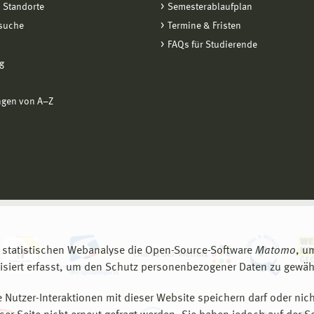
 Standorte
Semesterablaufplan
suche
Termine & Fristen
FAQs für Studierende
g
ngen von A−Z
 statistischen Webanalyse die Open-Source-Software
Matomo
, u
siert erfasst, um den Schutz personenbezogener Daten zu gewähr
 Nutzer-Interaktionen mit dieser Website speichern darf oder nich