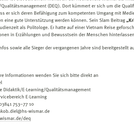
/Qualitätsmanagement (DEQ). Dort kümmert er sich um die Qualif
ass er sich deren Befähigung zum kompetenten Umgang mit Medie
n eine gute Unterstützung werden können. Sein Slam Beitrag
„Kri
tudienzeit als Politologe. Er hatte auf einer Vietnam Reise gefors
onen in Erzählungen und Bewusstsein der Menschen hinterlassen
Infos sowie alle Sieger der vergangenen Jahre sind bereitgestell
ere Informationen wenden Sie sich bitte direkt an
el
le Didaktik/E-Learning/Qualitätsmanagement
ervicebereich E-Learning
 03841 753–77 10
jakob.diel@hs-wismar.de
wismar.de/deq