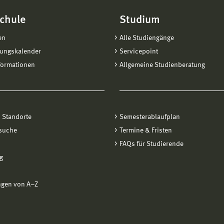
chule
Studium
en
Alle Studiengänge
tungskalender
Servicepoint
formationen
Allgemeine Studienberatung
 Standorte
Semesterablaufplan
suche
Termine & Fristen
FAQs für Studierende
g
ngen von A−Z