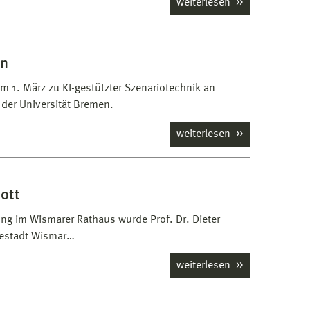
weiterlesen
in
m 1. März zu KI-gestützter Szenariotechnik an
der Universität Bremen.
weiterlesen
ott
ung im Wismarer Rathaus wurde Prof. Dr. Dieter
sestadt Wismar…
weiterlesen