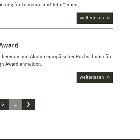
zierung für Lehrende und Tutor*innen,…
weiterlesen
 Award
udierende und Alumni europäischer Hochschulen für
ign Award anmelden.
weiterlesen
6
…
❯