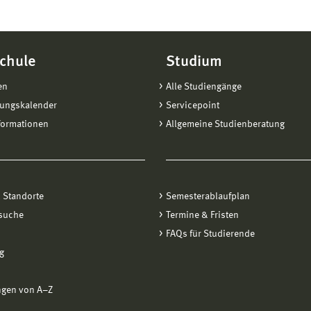
chule
Studium
en
Alle Studiengänge
tungskalender
Servicepoint
formationen
Allgemeine Studienberatung
 Standorte
Semesterablaufplan
suche
Termine & Fristen
FAQs für Studierende
g
ngen von A−Z