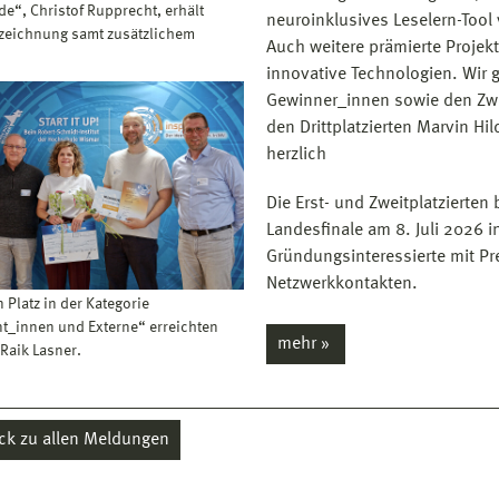
e“, Christof Rupprecht, erhält
neuroinklusives Leselern-Tool 
zeichnung samt zusätzlichem
Auch weitere prämierte Projek
innovative Technologien. Wir 
Gewinner_innen sowie den Zwei
den Drittplatzierten Marvin Hi
herzlich
Die Erst- und Zweitplatzierten
Landesfinale am 8. Juli 2026 
Gründungsinteressierte mit Pr
Netzwerkkontakten.
 Platz in der Kategorie
t_innen und Externe“ erreichten
mehr »
Raik Lasner.
ck zu allen Meldungen