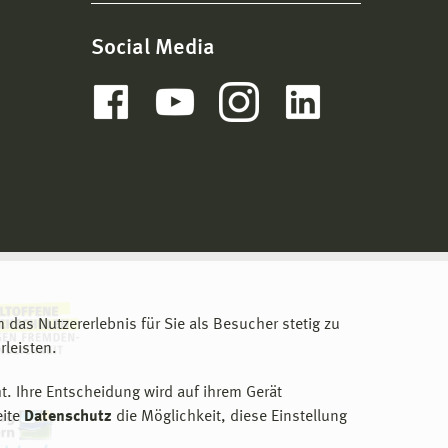
Social Media
m das Nutzererlebnis für Sie als Besucher stetig zu
leisten.
t. Ihre Entscheidung wird auf ihrem Gerät
eite
Datenschutz
die Möglichkeit, diese Einstellung