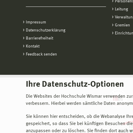
Personen
Leitung
Verwaltun
Impressum
Gremien
Datenschutzerklärung
Einrichtu
Barrierefreiheit
Kontakt
Feedback senden
Ihre Datenschutz-Optionen
Die Websites der Hochschule Wismar verwenden zur
verbessern. Hierbei werden sämtliche Daten anonymi
Sie können hier entscheiden, ob die Webanalyse Ihre
gespeichert, so dass Sie bei künftigen Besuchen dies
anzupassen oder zu löschen. Sie finden dort auch w