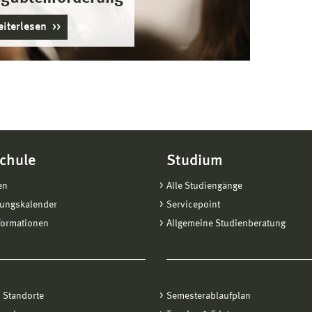
iterlesen
chule
Studium
en
Alle Studiengänge
tungskalender
Servicepoint
formationen
Allgemeine Studienberatung
 Standorte
Semesterablaufplan