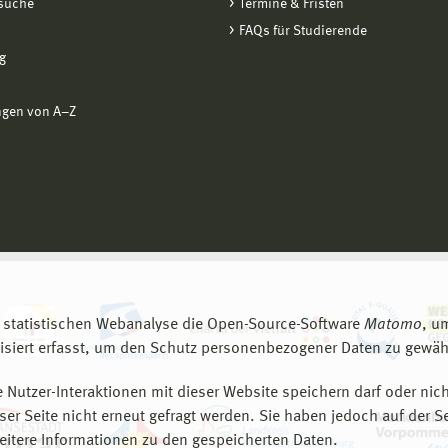
suche
Termine & Fristen
FAQs für Studierende
g
ngen von A−Z
 statistischen Webanalyse die Open-Source-Software
Matomo
, u
siert erfasst, um den Schutz personenbezogener Daten zu gewähr
 Nutzer-Interaktionen mit dieser Website speichern darf oder nich
er Seite nicht erneut gefragt werden. Sie haben jedoch auf der S
eitere Informationen zu den gespeicherten Daten.