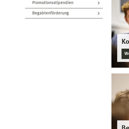
Promotionsstipendien
Begabtenförderung
Ko
We
Be