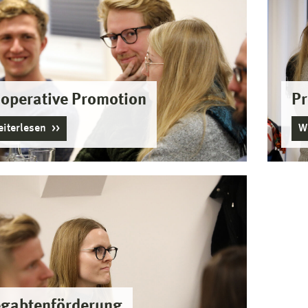
operative Promotion
Pr
iterlesen
W
gabtenförderung