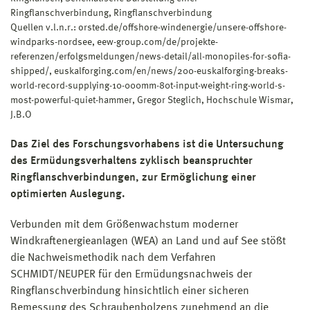
Bundesministerium für Wirtschaft und Energie (BMWE)
Ringflanschverbindung, Ringflanschverbindung
Quellen v.l.n.r.: orsted.de/offshore-windenergie/unsere-offshore-
windparks-nordsee, eew-group.com/de/projekte-
referenzen/erfolgsmeldungen/news-detail/all-monopiles-for-sofia-
shipped/, euskalforging.com/en/news/200-euskalforging-breaks-
world-record-supplying-10-000mm-80t-input-weight-ring-world-s-
most-powerful-quiet-hammer, Gregor Steglich, Hochschule Wismar,
J.B.O
Das Ziel des Forschungsvorhabens ist die Untersuchung
des Ermüdungsverhaltens zyklisch beanspruchter
Ringflanschverbindungen, zur Ermöglichung einer
optimierten Auslegung.
Verbunden mit dem Größenwachstum moderner
Windkraftenergieanlagen (WEA) an Land und auf See stößt
die Nachweismethodik nach dem Verfahren
SCHMIDT/NEUPER für den Ermüdungsnachweis der
Ringflanschverbindung hinsichtlich einer sicheren
Bemessung des Schraubenbolzens zunehmend an die