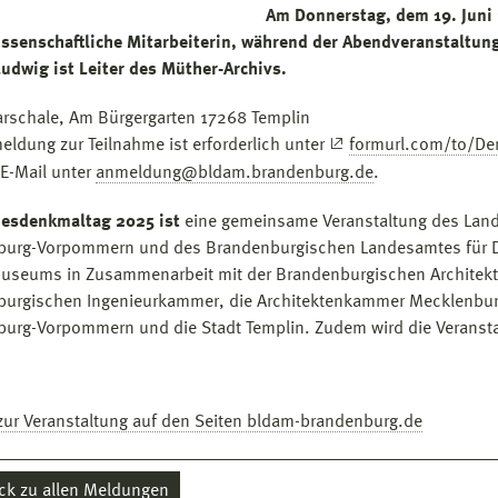
Am Donnerstag, dem 19. Juni
issenschaftliche Mitarbeiterin, während der Abendveranstaltun
Ludwig ist Leiter des Müther-Archivs.
arschale, Am Bürgergarten 17268 Templin
eldung zur Teilnahme ist erforderlich unter
formurl.com/to/D
 E-Mail unter
anmeldung@bldam.brandenburg.de
.
desdenkmaltag 2025 ist
eine gemeinsame Veranstaltung des Land
burg-Vorpommern und des Brandenburgischen Landesamtes für D
seums in Zusammenarbeit mit der Brandenburgischen Architekt
burgischen Ingenieurkammer, die Architektenkammer Mecklenbu
urg-Vorpommern und die Stadt Templin. Zudem wird die Veranstal
zur Veranstaltung auf den Seiten bldam-brandenburg.de
ck zu allen Meldungen