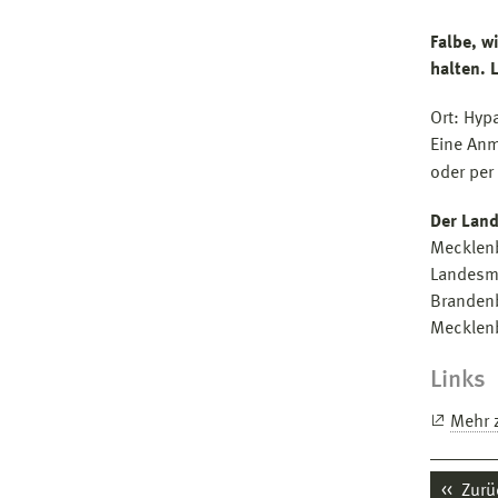
Falbe, w
halten. 
Ort: Hyp
Eine Anm
oder per
Der Lan
Mecklen
Landesmu
Branden
Mecklenb
Links
Mehr 
Zurü