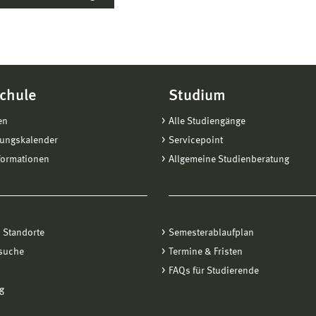
chule
Studium
en
Alle Studiengänge
tungskalender
Servicepoint
formationen
Allgemeine Studienberatung
 Standorte
Semesterablaufplan
suche
Termine & Fristen
FAQs für Studierende
g