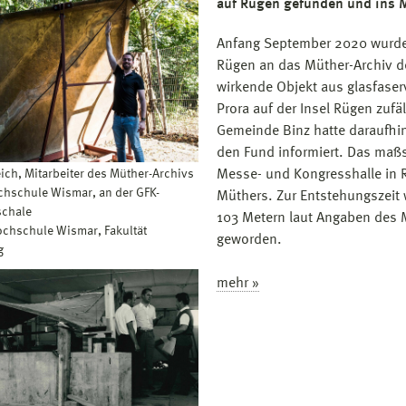
auf Rügen gefunden und ins M
Anfang September 2020 wurde
Rügen an das Müther-Archiv de
wirkende Objekt aus glasfaser
Prora auf der Insel Rügen zufä
Gemeinde Binz hatte daraufhi
den Fund informiert. Das maßs
eich, Mitarbeiter des Müther-Archivs
Messe- und Kongresshalle in R
chschule Wismar, an der GFK-
Müthers. Zur Entstehungszeit 
schale
103 Metern laut Angaben des 
ochschule Wismar, Fakultät
geworden.
g
mehr »