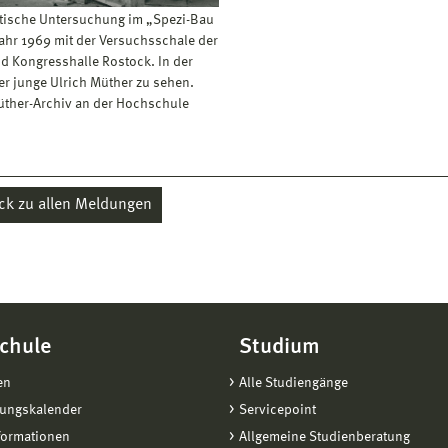
tische Untersuchung im „Spezi-Bau
Jahr 1969 mit der Versuchsschale der
d Kongresshalle Rostock. In der
der junge Ulrich Müther zu sehen.
üther-Archiv an der Hochschule
ck zu allen Meldungen
chule
Studium
en
Alle Studiengänge
tungskalender
Servicepoint
formationen
Allgemeine Studienberatung