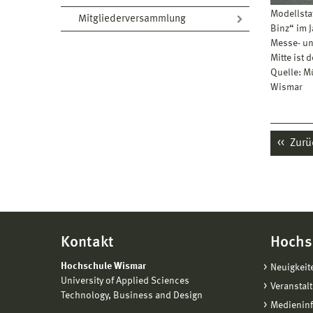
Modellsta
Mitgliederversammlung
Binz“ im 
Messe- un
Mitte ist 
Quelle: M
Wismar
Zurü
Kontakt
Hochs
Hochschule Wismar
Neuigkeit
University of Applied Sciences
Veranstal
Technology, Business and Design
Medienin