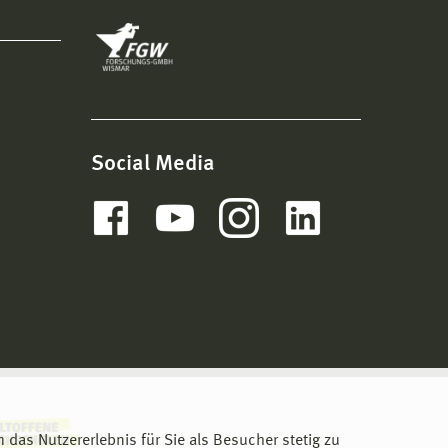
Social Media
m das Nutzererlebnis für Sie als Besucher stetig zu