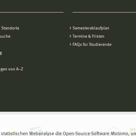
 Standorte
Semesterablaufplan
suche
Termine & Fristen
FAQs für Studierende
g
ngen von A−Z
 statistischen Webanalyse die Open-Source-Software
Matomo
, u