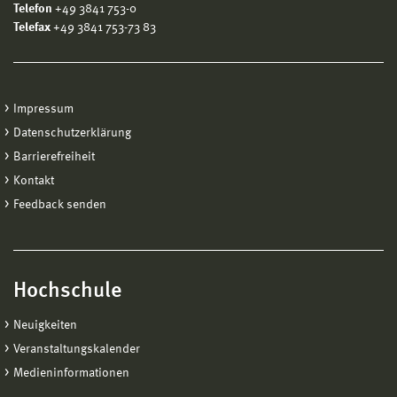
erfolgt keine Zulassung
Telefon
+49 3841 753-0
Telefax
+49 3841 753-73 83
Details zur Zulassung finden Sie in den
entsprechenden Ordnungen.
Impressum
Datenschutzerklärung
Barrierefreiheit
Kontakt
Feedback senden
Hochschule
Neuigkeiten
Veranstaltungskalender
Medieninformationen