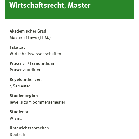
Wirtschaftsrecht, Master
Studienberatung
Haus 1 · Raum 127
03841 753–7692
studienberatung@hs-wismar.de
Akademischer Grad
Master of Laws (LL.M.)
Studiengangsleitung
Fakultät
Wirtschaftswissenschaften
Hans-Joachim Schramm
Präsenz- / Fernstudium
Prof. Dr. iur. habil.
Präsenzstudium
Professor
Fakultät für Wirtschaftswissenschaften
Wirtschaftsrecht
Regelstudienzeit
Studiengangsleitung Wirtschaftsrecht
3 Semester
Haus 20 · Raum 411
Studienbeginn
03841 753–7286
jeweils zum Sommersemester
hans-joachim.schramm@hs-wismar.de
Studienort
Persönliche Seite
Wismar
Madeleine Tolani
Unterrichtssprachen
Deutsch
Prof. Dr. jur. habil.