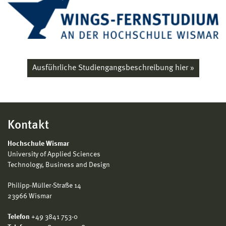
Mindestumfang von 180 Credits.
(2) Weiterhin ist eine einjährige einschlägige,
qualifizierte Berufspraxis in der Entwicklung oder
Anwendung von Informations- und
Kommunikationssystemen erforderlich. Im
Ausführliche Studiengangsbeschreibung hier »
Zweifelsfall entscheidet das Immatrikulationsamt
nach Anhörung der Studiengangleitung, ob die
Zulassungsvoraussetzungen gegeben sind.
Kontakt
Hochschule Wismar
University of Applied Sciences
Technology, Business and Design
Philipp-Müller-Straße 14
23966 Wismar
Telefon
+49 3841 753-0