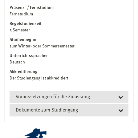
Präsenz- / Fernstudium
Fernstudium
Regelstudienzeit
5 Semester
Studienbeginn
zum Winter- oder Sommersemester
Unterrichtssprachen
Deutsch
Akkreditierung
Der Studiengang ist akkreditiert
Voraussetzungen für die Zulassung
Dokumente zum Studiengang
(1) Voraussetzung für die Zulassung zum Master-
Fernstudiengang Wirtschaftsinformatik ist ein
erster akademischer Abschluss einer nationalen
Prüfungs- und Studienordnung
oder internationalen Hochschule mit einem
Modulhandbuch