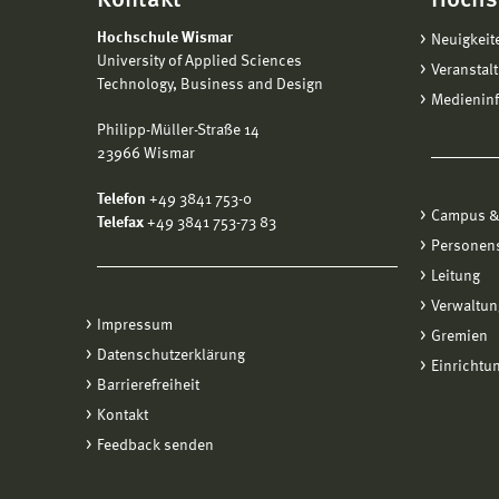
Kontakt
Hochs
mindestens einjährige einschlägige Berufsp
Hochschule Wismar
Neuigkeit
University of Applied Sciences
Veranstal
Technology, Business and Design
Medienin
Philipp-Müller-Straße 14
23966 Wismar
Telefon
+49 3841 753-0
Campus &
Telefax
+49 3841 753-73 83
Personen
Leitung
Verwaltun
Impressum
Gremien
Datenschutzerklärung
Einrichtu
Barrierefreiheit
Kontakt
Feedback senden