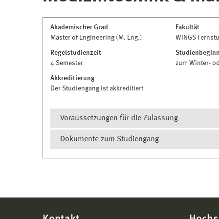
Akademischer Grad
Fakultät
Master of Engineering (M. Eng.)
WINGS Fernst
Regelstudienzeit
Studienbegin
4 Semester
zum Winter- o
Akkreditierung
Der Studiengang ist akkreditiert
Voraussetzungen für die Zulassung
Dokumente zum Studiengang
erster akademischer Abschluss mit mindeste
naturwissenschaftlichen Studiengang, der a
Prüfungs- und Studienordnung
erworben wurde
Diploma Supplement
Kann die Anzahl von 210 Credits nicht nachgewi
Modulhandbuch
Zugangsvoraussetzungen zusätzliche einschlägige
(in Teilzeit) mit maximalen 30 Credits anzurech