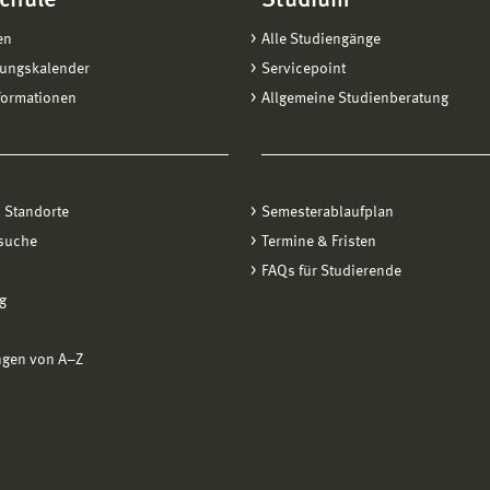
chule
Studium
raxis
en
Alle Studiengänge
tungskalender
Servicepoint
formationen
Allgemeine Studienberatung
 Standorte
Semesterablaufplan
suche
Termine & Fristen
FAQs für Studierende
g
ngen von A−Z