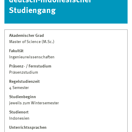
deutsch-indonesischer
03841 753–7692
Studiengang
studienberatung@hs-wismar.de
Studiengangsleitung
Akademischer Grad
Wolfgang Busse
Master of Science (M.Sc.)
Dr.-Ing.
Wissenschaftlicher Mitarbeiter
Fakultät für
Fakultät
Ingenieurwissenschaften
Seefahrt, Anlagentechnik und
Ingenieurwissenschaften
Logistik
Präsenz- / Fernstudium
Haus NASDEC Building · Raum 1st floor
Präsenzstudium
+62 81 7059 6688
Regelstudienzeit
wolfgang.busse@hs-wismar.de
4 Semester
Persönliche Seite
Studienbeginn
jeweils zum Wintersemester
Studienort
Indonesien
Unterrichtssprachen