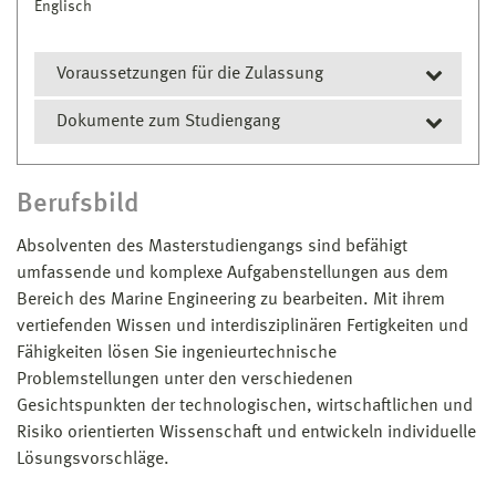
Englisch
Voraussetzungen für die Zulassung
Dokumente zum Studiengang
erster akademischer Abschluss in einem
maritim-ingenieurwissenschaftlichen oder
Prüfungs- und Studienordnung
vergleichbaren Studiengang einer nationalen
Berufsbild
oder internationalen Hochschule
Modulhandbuch
Absolventen des Masterstudiengangs sind befähigt
die Gesamtnote des diesen Studienabschluss
umfassende und komplexe Aufgabenstellungen aus dem
bestätigenden Zeugnisses muss bei
Bereich des Marine Engineering zu bearbeiten. Mit ihrem
vergleichbaren Notensystemen mindestens
vertiefenden Wissen und interdisziplinären Fertigkeiten und
2,5 betragen, bei nichtvergleichbaren
Fähigkeiten lösen Sie ingenieurtechnische
Notensystemen ein GPA von 3,75/5,0
Problemstellungen unter den verschiedenen
eine einschlägige Berufspraxis kann die
Gesichtspunkten der technologischen, wirtschaftlichen und
Gesamtnote dahingehend verbessern, dass pro
Risiko orientierten Wissenschaft und entwickeln individuelle
abgeschlossenes Berufsjahr eine Verbesserung
Lösungsvorschläge.
um 0,1 anzurechnen ist, jedoch nicht mehr