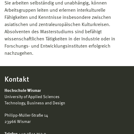
als 4 Jahre berücksichtigt werden
Sie arbeiten selbständig und unabhängig, können
lautet die Gesamtnote 3,0 oder schlechter,
Arbeitsgruppen leiten und erlernen interkulturelle
erfolgt nach Entscheidung des
Fähigkeiten und Kenntnisse insbesondere zwischen
Prüfungsausschusses keine Zulassung
asiatischen und zentraleuropäischen Kulturkreisen.
Absolventen des Masterstudiums sind befähigt
wissenschaftlichen Tätigkeiten in der Industrie oder in
Forschungs- und Entwicklungsinstituten erfolgreich
nachzugehen.
Kontakt
Hochschule Wismar
University of Applied Sciences
Technology, Business and Design
Philipp-Müller-Straße 14
23966 Wismar