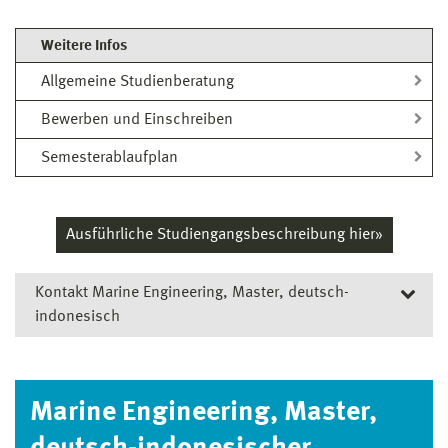
Weitere Infos
Allgemeine Studienberatung
Bewerben und Einschreiben
Semesterablaufplan
Ausführliche Studiengangsbeschreibung hier»
Kontakt Marine Engineering, Master, deutsch-
indonesisch
Allgemeine Studienberatung
Marine Engineering, Master,
Studienberatung
Haus 1 · Raum 127