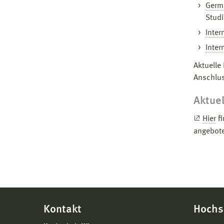
Germ
Studi
Inter
Inter
Aktuelle
Anschlus
Aktue
Hier
fi
angebot
Kontakt
Hochs