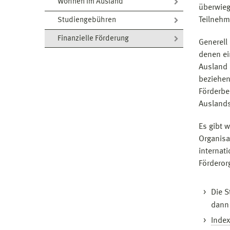
Wohnen im Ausland
überwieg
Teilnehm
Studiengebühren
Finanzielle Förderung
Generell
denen ei
Ausland 
beziehen
Förderbe
Auslands
Es gibt 
Organisa
internat
Förderor
Die 
dann
Index