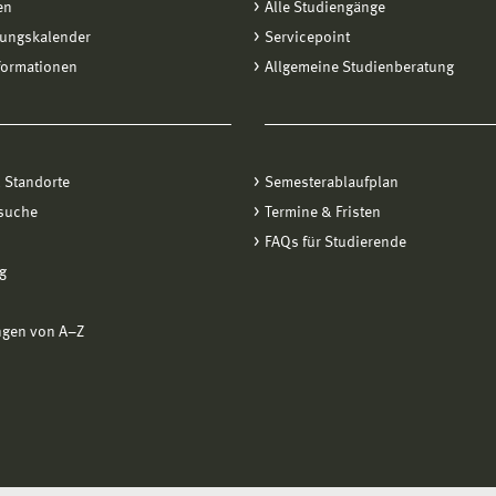
en
Alle Studiengänge
tungskalender
Servicepoint
formationen
Allgemeine Studienberatung
 Standorte
Semesterablaufplan
suche
Termine & Fristen
FAQs für Studierende
g
ngen von A−Z