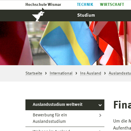
Hochschule Wismar
TECHNIK
WIRTSCHAFT
Studium
Startseite
International
Ins Ausland
Auslandsst
Fin
Auslandsstudium weltweit
Bewerbung für ein
Um die M
Auslandsstudium
Aufentha