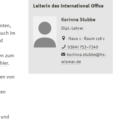
Leiterin des International Office
Korinna Stubbe
enten,
Dipl.-Lehrer
auch im
Haus 1 · Raum 118 c
nd
03841 753–7240
e
korinna.stubbe@hs-
nen zum
wismar.de
hier
.
ten von
ten
 und