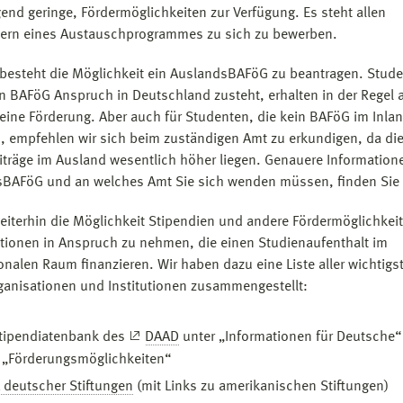
end geringe, Fördermöglichkeiten zur Verfügung. Es steht allen
ern eines Austauschprogrammes zu sich zu bewerben.
 besteht die Möglichkeit ein AuslandsBAFöG zu beantragen. Stud
n BAFöG Anspruch in Deutschland zusteht, erhalten in der Regel 
eine Förderung. Aber auch für Studenten, die kein BAFöG im Inla
, empfehlen wir sich beim zuständigen Amt zu erkundigen, da di
iträge im Ausland wesentlich höher liegen. Genauere Informatio
BAFöG und an welches Amt Sie sich wenden müssen, finden Sie
weiterhin die Möglichkeit Stipendien und andere Fördermöglichkei
tionen in Anspruch zu nehmen, die einen Studienaufenthalt im
ionalen Raum finanzieren. Wir haben dazu eine Liste aller wichtigs
ganisationen und Institutionen zusammengestellt:
Stipendiatenbank des
DAAD
unter „Informationen für Deutsche“
 „Förderungsmöglichkeiten“
 deutscher Stiftungen
(mit Links zu amerikanischen Stiftungen)