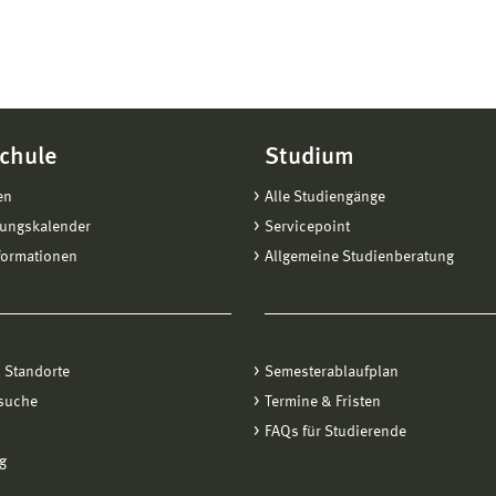
chule
Studium
en
Alle Studiengänge
tungskalender
Servicepoint
formationen
Allgemeine Studienberatung
 Standorte
Semesterablaufplan
suche
Termine & Fristen
FAQs für Studierende
g