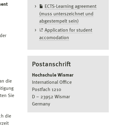
ment
ECTS-Learning agreement
(muss unterszeichnet und
abgestempelt sein)
Application for student
der
accomodation
Postanschrift
Hochschule Wismar
an die
International Office
ätigung
Postfach 1210
ten Sie
D – 23952 Wismar
Germany
ch die
rzeit