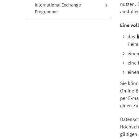
nutzen. 
International Exchange
ausfülle
Programme
Eine vo
das
Heim
einen
eine 
einen
Sie könn
Online-B
per E-ma
einen Zu
Datensch
Hochschu
gültige