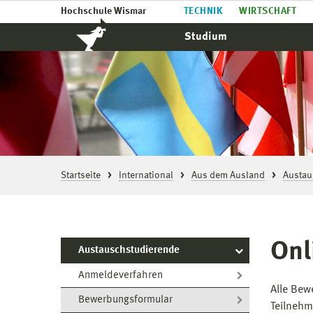
Hochschule Wismar
TECHNIK
WIRTSCHAFT
Studium
Startseite
International
Aus dem Ausland
Austau
Onl
Austauschstudierende
Anmeldeverfahren
Alle Bew
Bewerbungsformular
Teilneh