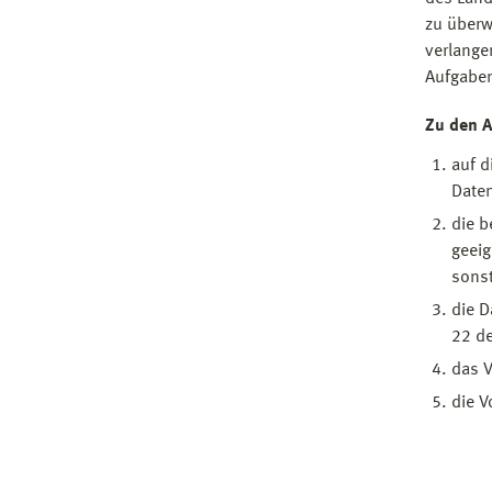
zu überw
verlange
Aufgaben 
Zu den A
auf d
Date
die b
geei
sonst
die D
22 d
das V
die V