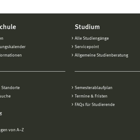
chule
Studium
en
Alle Studiengänge
tungskalender
Servicepoint
formationen
Allgemeine Studienberatung
 Standorte
Semesterablaufplan
suche
Termine & Fristen
FAQs für Studierende
g
ngen von A−Z