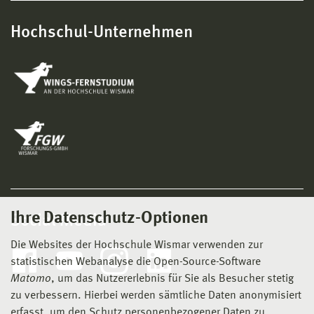
Hochschul-Unternehmen
Ihre Datenschutz-Optionen
Social Media
Die Websites der Hochschule Wismar verwenden zur
statistischen Webanalyse die Open-Source-Software
Matomo
, um das Nutzererlebnis für Sie als Besucher stetig
zu verbessern. Hierbei werden sämtliche Daten anonymisiert
erfasst, um den Schutz personenbezogener Daten zu