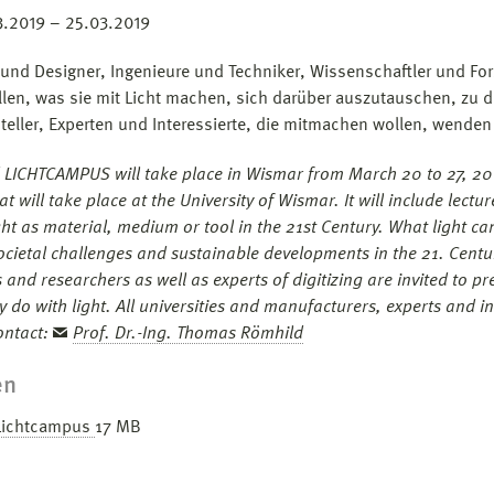
.2019 – 25.03.2019
 und Designer, Ingenieure und Techniker, Wissenschaftler und For
llen, was sie mit Licht machen, sich darüber auszutauschen, zu 
teller, Experten und Interessierte, die mitmachen wollen, wenden 
d LICHTCAMPUS will take place in Wismar from March 20 to 27, 2019.
at will take place at the University of Wismar. It will include le
ght as material, medium or tool in the 21st Century. What light c
ocietal challenges and sustainable developments in the 21. Centur
s and researchers as well as experts of digitizing are invited to 
y do with light. All universities and manufacturers, experts and i
ontact:
Prof. Dr.-Ing. Thomas Römhild
en
Lichtcampus
17 MB