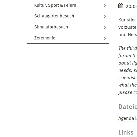
Kultur, Sport & Feiern
20.03
Schaugartenbesuch
Künstler
Simulatorbesuch
vorzuste
und Hers
Zeremonie
The thir
forum th
about li
needs, s
scientist
what the
please c
Datei
Agenda 
Links