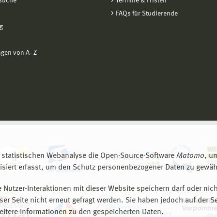
suche
Termine & Fristen
FAQs für Studierende
g
ngen von A−Z
 statistischen Webanalyse die Open-Source-Software
Matomo
, u
siert erfasst, um den Schutz personenbezogener Daten zu gewähr
 Nutzer-Interaktionen mit dieser Website speichern darf oder nich
er Seite nicht erneut gefragt werden. Sie haben jedoch auf der S
eitere Informationen zu den gespeicherten Daten.