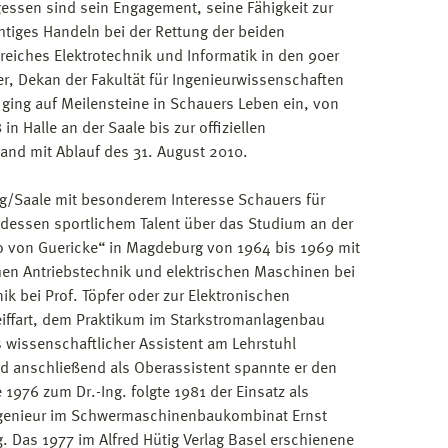
gessen sind sein Engagement, seine Fähigkeit zur
htiges Handeln bei der Rettung der beiden
eiches Elektrotechnik und Informatik in den 90er
ler, Dekan der Fakultät für Ingenieurwissenschaften
 ging auf Meilensteine in Schauers Leben ein, von
n Halle an der Saale bis zur offiziellen
and mit Ablauf des 31. August 2010.
/Saale mit besonderem Interesse Schauers für
dessen sportlichem Talent über das Studium an der
 von Guericke“ in Magdeburg von 1964 bis 1969 mit
hen Antriebstechnik und elektrischen Maschinen bei
ik bei Prof. Töpfer oder zur Elektronischen
eiffart, dem Praktikum im Starkstromanlagenbau
s wissenschaftlicher Assistent am Lehrstuhl
nd anschließend als Oberassistent spannte er den
1976 zum Dr.-Ing. folgte 1981 der Einsatz als
ngenieur im Schwermaschinenbaukombinat Ernst
 Das 1977 im Alfred Hütig Verlag Basel erschienene