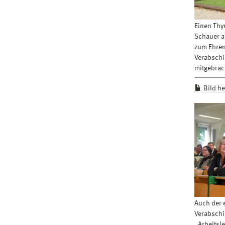
Einen Thyr
Schauer a
zum Ehren
Verabschi
mitgebrac
Bild h
Auch der e
Verabschi
„Arbeitsl