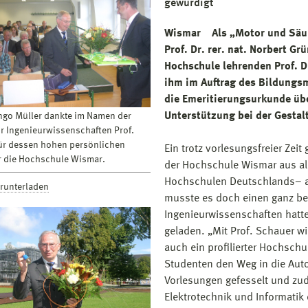
gewürdigt
Wismar Als „Motor und Säule
Prof. Dr. rer. nat. Norbert G
Hochschule lehrenden Prof. Dr
ihm im Auftrag des Bildungs
die Emeritierungsurkunde über
Unterstützung bei der Gesta
 Ingo Müller dankte im Namen der
ür Ingenieurwissenschaften Prof.
ür dessen hohen persönlichen
Ein trotz vorlesungsfreier Zei
ür die Hochschule Wismar.
der Hochschule Wismar aus al
Hochschulen Deutschlands– au
erunterladen
musste es doch einen ganz be
Ingenieurwissenschaften hatt
geladen. „Mit Prof. Schauer wi
auch ein profilierter Hochschu
Studenten den Weg in die Auto
Vorlesungen gefesselt und zu
Elektrotechnik und Informati