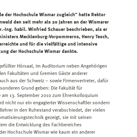
 der Hochschule Wismar zugleich“ hatte Rektor
rünwald den seit mehr als 20 Jahren an der Wismarer
.-Ing. habil. Winfried Schauer beschrieben, als er
ministers Mecklenburg-Vorpommerns, Henry Tesch,
reichte und für die vielfältige und intensive
ltung der Hochschule Wismar dankte.
t gefüllter Hörsaal, im Auditorium neben Angehörigen
len Fakultäten und Gremien Gäste anderer
ch aus der Schweiz – sowie Firmenvertreter, dafür
sonderen Grund geben: Die Fakultät für
e am 13. September 2010 zum Ehrenkolloquium
rd nicht nur ein engagierter Wissenschaftler sondern
llehrer in den Ruhestand verabschiedet, der vielen
matisierungstechnik gezeigt, sie mit seinen
dem die Entwicklung des Fachbereiches
k der Hochschule Wismar wie kaum ein anderer