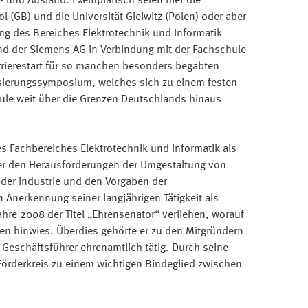
n- und Ausland. Exemplarisch seien hier die
l (GB) und die Universität Gleiwitz (Polen) oder aber
ng des Bereiches Elektrotechnik und Informatik
nd der Siemens AG in Verbindung mit der Fachschule
arrierestart für so manchen besonders begabten
isierungssymposium, welches sich zu einem festen
chule weit über die Grenzen Deutschlands hinaus
s Fachbereiches Elektrotechnik und Informatik als
uer den Herausforderungen der Umgestaltung von
der Industrie und den Vorgaben der
Anerkennung seiner langjährigen Tätigkeit als
hre 2008 der Titel „Ehrensenator“ verliehen, worauf
en hinwies. Überdies gehörte er zu den Mitgründern
Geschäftsführer ehrenamtlich tätig. Durch seine
örderkreis zu einem wichtigen Bindeglied zwischen