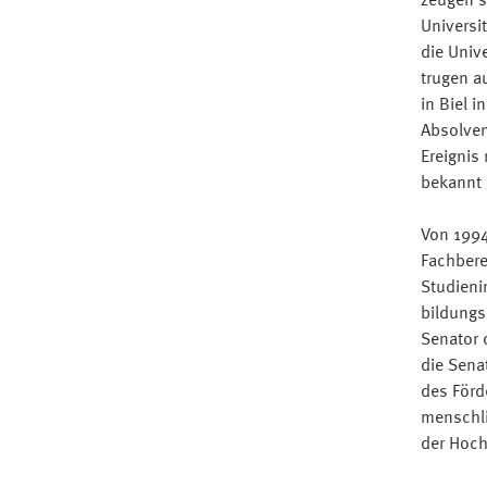
zeugen s
Universit
die Univ
trugen a
in Biel 
Absolven
Ereignis
bekannt 
Von 1994
Fachbere
Studieni
bildungs
Senator 
die Sena
des Förd
menschli
der Hoch