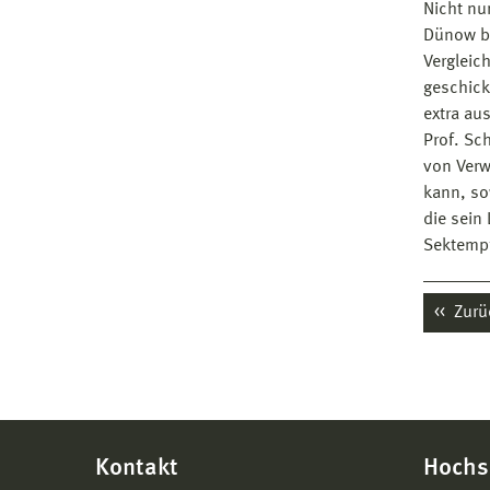
Nicht nu
Dünow br
Vergleic
geschick
extra au
Prof. Sc
von Verw
kann, so
die sein
Sektempf
Zurü
Kontakt
Hochs