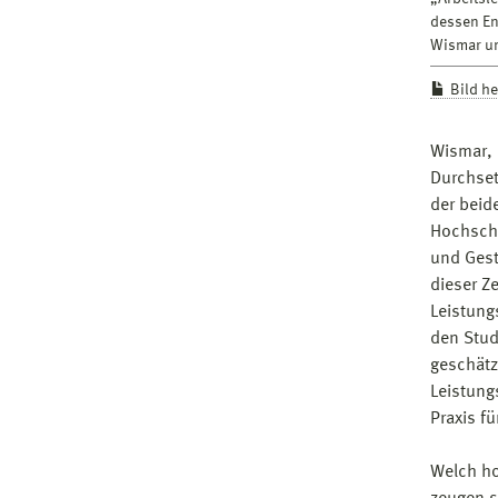
dessen En
Wismar un
Bild h
Wismar, 
Durchset
der beid
Hochschu
und Gest
dieser Z
Leistung
den Stud
geschätz
Leistung
Praxis f
Welch ho