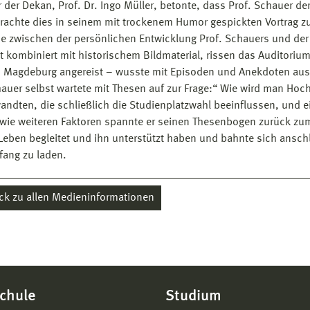
r der Dekan, Prof. Dr. Ingo Müller, betonte, dass Prof. Schauer de
achte dies in seinem mit trockenem Humor gespickten Vortrag z
he zwischen der persönlichen Entwicklung Prof. Schauers und der
t kombiniert mit historischem Bildmaterial, rissen das Auditorium
s Magdeburg angereist – wusste mit Episoden und Anekdoten aus 
hauer selbst wartete mit Thesen auf zur Frage:“ Wie wird man Hoc
andten, die schließlich die Studienplatzwahl beeinflussen, und 
wie weiteren Faktoren spannte er seinen Thesenbogen zurück zum 
 Leben begleitet und ihn unterstützt haben und bahnte sich ans
ang zu laden.
ck zu allen Medieninformationen
chule
Studium