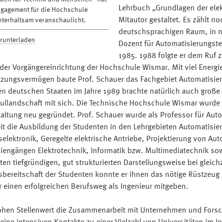
Lehrbuch „Grundlagen der elekt
gagement für die Hochschule
Mitautor gestaltet. Es zählt 
terhaltsam veranschaulicht.
deutschsprachigen Raum, in n
erunterladen
Dozent für Automatisierungste
1985. 1988 folgte er dem Ruf
der Vorgängereinrichtung der Hochschule Wismar. Mit viel Energi
zungsvermögen baute Prof. Schauer das Fachgebiet Automatisier
en deutschen Staaten im Jahre 1989 brachte natürlich auch groß
llandschaft mit sich. Die Technische Hochschule Wismar wurde 1
altung neu gegründet. Prof. Schauer wurde als Professor für Aut
eit die Ausbildung der Studenten in den Lehrgebieten Automatisie
selektronik, Geregelte elektrische Antriebe, Projektierung von A
iengängen Elektrotechnik, Informatik bzw. Multimediatechnik s
ten tiefgründigen, gut strukturierten Darstellungsweise bei gleic
sbereitschaft der Studenten konnte er ihnen das nötige Rüstzeu
ür einen erfolgreichen Berufsweg als Ingenieur mitgeben.
hen Stellenwert die Zusammenarbeit mit Unternehmen und Forsch