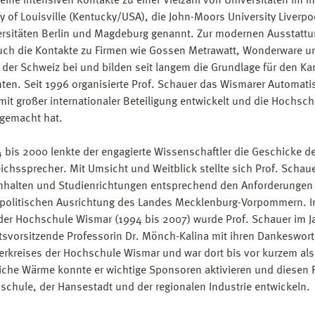
eine intensiven Kontakte zu einer Vielzahl von Universitäten im I
y of Louisville (Kentucky/USA), die John-Moors University Liverpoo
ersitäten Berlin und Magdeburg genannt. Zur modernen Ausstattu
uch die Kontakte zu Firmen wie Gossen Metrawatt, Wonderware u
in der Schweiz bei und bilden seit langem die Grundlage für den K
ten. Seit 1996 organisierte Prof. Schauer das Wismarer Automat
 mit großer internationaler Beteiligung entwickelt und die Hochs
gemacht hat.
 bis 2000 lenkte der engagierte Wissenschaftler die Geschicke de
ichssprecher. Mit Umsicht und Weitblick stellte sich Prof. Scha
nhalten und Studienrichtungen entsprechend den Anforderungen 
politischen Ausrichtung des Landes Mecklenburg-Vorpommern. In 
der Hochschule Wismar (1994 bis 2007) wurde Prof. Schauer im Ja
tsvorsitzende Professorin Dr. Mönch-Kalina mit ihren Dankeswort
erkreises der Hochschule Wismar und war dort bis vor kurzem als 
che Wärme konnte er wichtige Sponsoren aktivieren und diesen F
schule, der Hansestadt und der regionalen Industrie entwickeln.