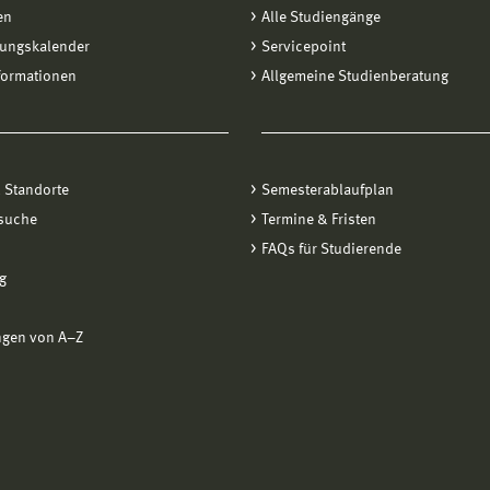
en
Alle Studiengänge
tungskalender
Servicepoint
formationen
Allgemeine Studienberatung
 Standorte
Semesterablaufplan
suche
Termine & Fristen
FAQs für Studierende
g
ngen von A−Z