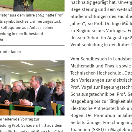
nachhaltig geprägt hat. Unver
Begeisterung und sein weitsic
istor aus dem Jahre 1964 hatte Prof.
Studienrichtungen des Fachber
ls symbolisches Erinnerungsstück
Jahren“, so Prof. Dr. Ingo Mül
kolloquium aus Anlass seiner
zu Beginn seines Vortrages. Er
edung in den Ruhestand
dessen Geburt im August 1948 i
ht.
Verabschiedung in den Ruhest
erunterladen
Vom Schulbesuch in Landsberg
Mathematik und Physik sowie 
Technischen Hochschule „Otto
den Vorlesungen zur elektrisc
Prof. Vogel zur Regelungstechn
Schaltungstechnik bei Prof. S
Magdeburg bis zur Tätigkeit al
Elektrische Antriebstechnik u
Bogen. Der Promotion im Jahre 
rheiternde Vortrag zur
Selbstständiger Forschungsi
edung Prof. Schauers (m.) aus dem
Thälmann (SKET) in Magdeburg.
eben für Technik und Menschen“ hat