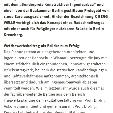
mit dem „Sonderpreis Konstruktiver Ingenieurbau“ und
einem von der Baukammer Berlin gestifteten Preisgeld von
1.000 Euro ausgezeichnet. Hinter der Bezeichnung X-BERG-
WELLE verbirgt sich das Konzept eines Radschnellweges
mit einer auch für Fußgänger nutzbaren Brücke in Berlin-
Kreuzberg.
Wettbewerbsbeitrag als Brücke zum Erfolg
Das Planungsteam aus angehenden Architekten und
Ingenieuren der Hochschule Wismar überzeugte die Jury mit
einem städtebaulich eingebundenen, innovativ gestalteten
Brückentragwerk, bei dem die statischen Randbedingungen
und Kräfteverhältnisse aufgenommen, architektonisch
übersetzt und dadurch am Ingenieurbauwerk ablesbar
vermittelt werden. Wie im letzten Jahr wurde auch diesmal
der fachübergreifende Beitrag aus dem Bereich
Tragwerksplanung der Fakultät Gestaltung von Prof. Dr.-Ing.
Asko Fromm initiiert und gemeinsam mit Prof. Dr.-Ing.
Kersten Latz betreut, der den Bereich Stahl- und