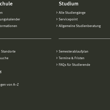
chule
Studium
en
Alle Studiengänge
tungskalender
Servicepoint
formationen
Allgemeine Studienberatung
 Standorte
Semesterablaufplan
suche
Termine & Fristen
FAQs für Studierende
g
ngen von A−Z