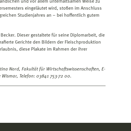
rständlichen und vor allem unterhaltsamen Weise zu
ersemesters eingeläutet wird, stoßen im Anschluss
reichen Studienjahres an – bei hoffentlich gutem
ecker. Dieser gestaltete für seine Diplomarbeit, die
grafierte Gerichte den Bildern der Fleischproduktion
rlaubnis, diese Plakate im Rahmen der ihrer
ntina Nord, Fakultät für Wirtschaftswissenschaften, E-
e Wismar, Telefon: 03841 753-72 00.