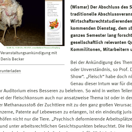
(Wismar) Der Abschluss des S
traditionelle Abschlussverans
Wirtschaftsrechtstudierenden 
kommenden Dienstag, dem 18. 
ganzes Semester lang forscht
gesellschaftlich relevanten 
Kommilitonen, Mitarbeitern u
r Veranstaltungsankündigung mit
 Denis Becker
Bei der Ankündigung des Thema
oder Unverständnis, so Prof. Dr
erunterladen
Show“. „Fleisch“ habe doch nic
Genau dieser Irrtum war für d
ihr Auditorium eines Besseren zu belehren. So wird in weiten Teile
ei der Fleischkonsum auch nur ansatzweise Thema ist oder in 
er Methanausstoß der Zuchttiere mit zu den ganz großen Verursa
onzerne, Patente auf Lebewesen zu erlangen, ist ein eindeutig juri
höfen nicht nur die Tiere. „Psychisch deformierende Arbeitsplät
und unter arbeitsrechtlichen Gesichtspunkten beleuchtet. Die Her