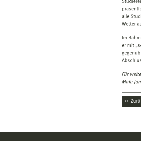
Studiere
präsenti
alle Stu
Wetter 
Im Rahme
er mit „s
gegenübe
Abschlus
Für weite
Mail: ja
Zurü