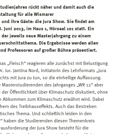
tudienjahres rückt näher und damit auch die
taltung für alle Wismarer
und ihre Gäste: die Jura Show. Sie findet am
Juni 2013, im Haus 1, Hörsaal 101 statt. Ein
 der jeweils neue Masterjahrgang zu einem
Querschnittsthema. Die Ergebnisse werden allen
nd Professoren auf großer Bühne präsentiert.
s „Fleisch“ reagieren alle zunächst mit Belustigung
. iur. Jantina Nord, Initiatorin des Lehrformats „Jura
hts mit Jura zu tun, so die einhellige Auffassung.
ie Masterstudierenden des Jahrganges „WR 12“ aber
n der Öffentlichkeit über Klimaschutz diskutiert, ohne
den Abkommen zum Klimaschutz erwähnt wird. Dabei
chern des Treibhauseffekts. Auch das Bestreben
stisches Thema. Und schließlich leiden in den
ze“ haben die Studierenden diesen Themenkreis
ausforderung der Jura Show besteht für die