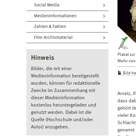
Social Media
Medieninformationen
Zahlen & Fakten
Film-Archivmaterial
Plakat zu
Hinweis
Motiv von
Bilder, die mit einer
Bild h
Medieninformation bereitgestellt
wurden, können für redaktionelle
Zwecke im Zusammenhang mit
Anreiz, 
dieser Medieninformation
dass dab
kostenlos heruntergeladen und
gehört d
genutzt werden. Dabei ist die
vieler K
Quelle (Hochschule und/oder
Schlacht
Autor) anzugeben.
genannt 