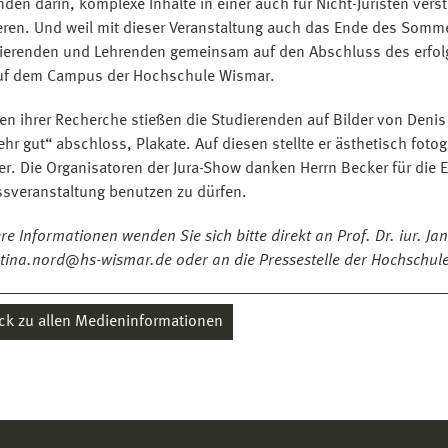
nden darin, komplexe Inhalte in einer auch für Nicht-Juristen ve
eren. Und weil mit dieser Veranstaltung auch das Ende des Somm
dierenden und Lehrenden gemeinsam auf den Abschluss des erfolg
auf dem Campus der Hochschule Wismar.
n ihrer Recherche stießen die Studierenden auf Bilder von Denis B
ehr gut“ abschloss, Plakate. Auf diesen stellte er ästhetisch foto
r. Die Organisatoren der Jura-Show danken Herrn Becker für die E
sveranstaltung benutzen zu dürfen.
re Informationen wenden Sie sich bitte direkt an Prof. Dr. iur. Ja
ntina.nord@hs-wismar.de oder an die Pressestelle der Hochschul
ck zu allen Medieninformationen