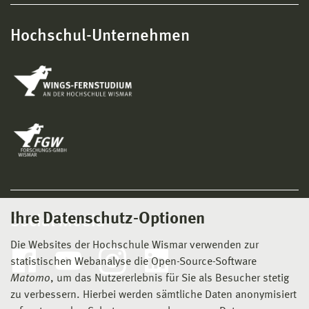
Hochschul-Unternehmen
Ihre Datenschutz-Optionen
Social Media
Die Websites der Hochschule Wismar verwenden zur
statistischen Webanalyse die Open-Source-Software
Matomo
, um das Nutzererlebnis für Sie als Besucher stetig
zu verbessern. Hierbei werden sämtliche Daten anonymisiert