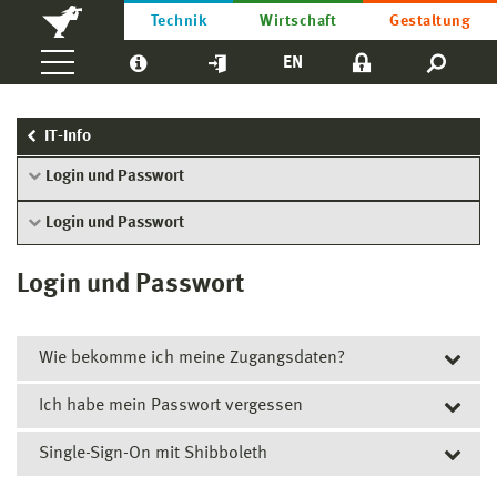
Technik
Wirtschaft
Gestaltung
EN
IT-Info
Login und Passwort
Login und Passwort
Login und Passwort
Wie bekomme ich meine Zugangsdaten?
Ich habe mein Passwort vergessen
Zum Start an unserer Hochschule wird für Sie eine
zentrale Nutzerkennung eingerichtet. Mit dieser erhalten
Single-Sign-On mit Shibboleth
Haben Sie Ihr Passwort vergessen? Kein Problem, in der
Sie Zugang zu den wichtigsten IT-Diensten – wie z. B.
Benutzerkontenverwaltung können Sie es automatisch
WLAN, E-Mail und Stud.IP.