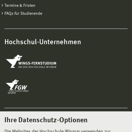
Termine & Fristen
FAQs für Studierende
Hochschul-Unternehmen
Ihre Datenschutz-Optionen
Social Media
Die Websites der Hochschule Wismar verwenden zur