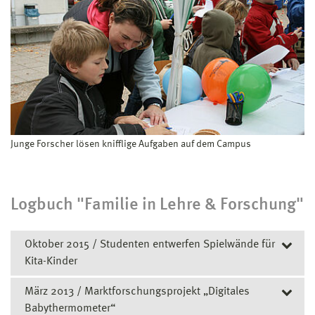
Junge Forscher lösen knifflige Aufgaben auf dem Campus
Logbuch "Familie in Lehre & Forschung"
Oktober 2015 / Studenten entwerfen Spielwände für
Kita-Kinder
März 2013 / Marktforschungsprojekt „Digitales
Am 15. Oktober 2015 wurden zwei Tast- und Spielwände
Babythermometer“
mit den Themen „Wald“ und „Wasser“ durch die