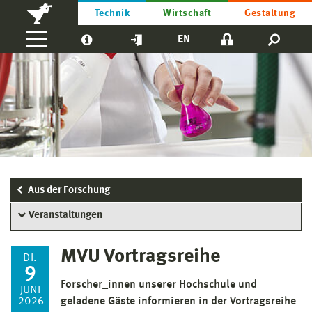
Technik
Wirtschaft
Gestaltung
EN
Aus der Forschung
Veranstaltungen
MVU Vortragsreihe
DI.
9
Forscher_innen unserer Hochschule und
JUNI
2026
geladene Gäste informieren in der Vortragsreihe