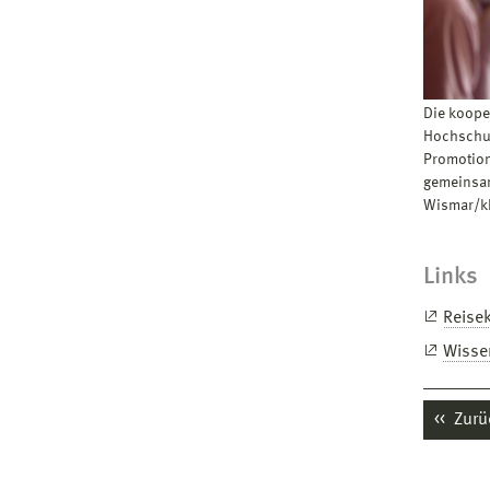
Die koope
Hochschul
Promotion
gemeinsa
Wismar/k
Links
Reise
Wisse
Zurü