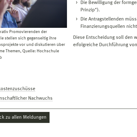
Die Bewilligung der formg
Prinzip").
Die Antragstellenden müss
Finanzierungsquellen nicht
rativ Promovierenden der
Diese Entscheidung soll den w
e stellen sich gegenseitig ihre
erfolgreiche Durchführung vo
sprojekte vor und diskutieren über
me Themen, Quelle: Hochschule
b
kostenzuschüsse
nschaftlicher Nachwuchs
ck zu allen Meldungen