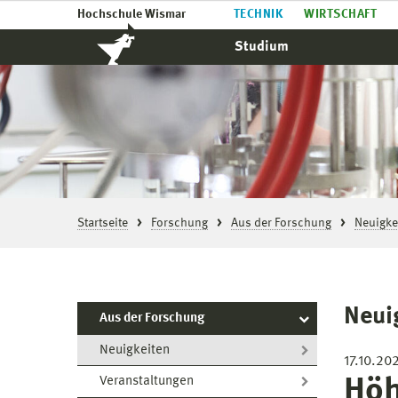
Hochschule Wismar
TECHNIK
WIRTSCHAFT
Studium
Startseite
Forschung
Aus der Forschung
Neuigke
Neui
Aus der Forschung
Neuigkeiten
17.10.20
Höh
Veranstaltungen