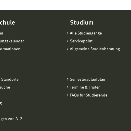
chule
Studium
en
Alle Studiengänge
tungskalender
Servicepoint
formationen
Allgemeine Studienberatung
 Standorte
Semesterablaufplan
suche
Termine & Fristen
FAQs für Studierende
g
ngen von A−Z