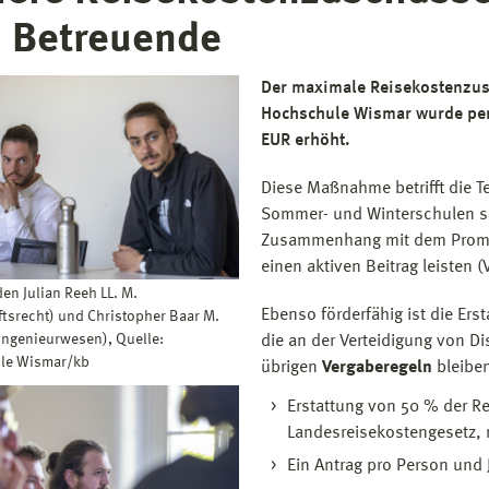
 Betreuende
Der maximale Reisekostenzus
Hochschule Wismar wurde per
EUR erhöht.
Diese Maßnahme betrifft die 
Sommer- und Winterschulen so
Zusammenhang mit dem Promo
einen aktiven Beitrag leisten (
en Julian Reeh LL. M.
Ebenso förderfähig ist die Ers
ftsrecht) und Christopher Baar M.
ingenieurwesen), Quelle:
die an der Verteidigung von Di
le Wismar/kb
übrigen
Vergaberegeln
bleiben
Erstattung von 50 % der R
Landesreisekostengesetz, 
Ein Antrag pro Person und J