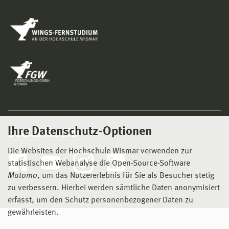
Ihre Datenschutz-Optionen
Social Media
Die Websites der Hochschule Wismar verwenden zur
statistischen Webanalyse die Open-Source-Software
Matomo
, um das Nutzererlebnis für Sie als Besucher stetig
zu verbessern. Hierbei werden sämtliche Daten anonymisiert
erfasst, um den Schutz personenbezogener Daten zu
gewährleisten.