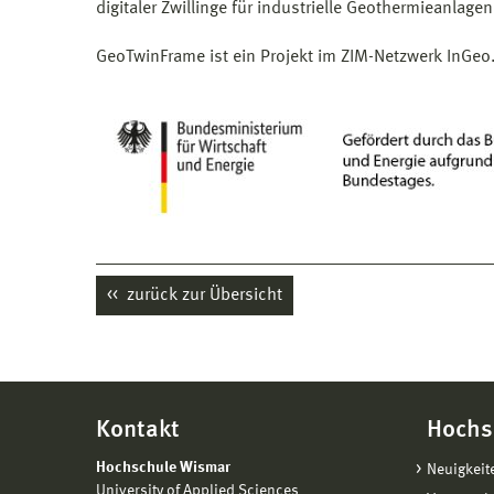
digitaler Zwillinge für industrielle Geothermieanlag
GeoTwinFrame ist ein Projekt im ZIM-Netzwerk InGeo.
zurück zur Übersicht
Kontakt
Hochs
Hochschule Wismar
Neuigkeit
University of Applied Sciences