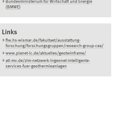
Bundesministerium für Wirtschaft und Energie
(BMWE)
Links
fiw.hs-wismar.de/fakultaet/ausstattung-
forschung/forschungsgruppen/research-group-cea/
www.planet-ic.de/aktuelles/geotwinframe/
ati-mv.de/zim-netzwerk-ingeonet-intelligente-
services-fuer-geothermieanlagen