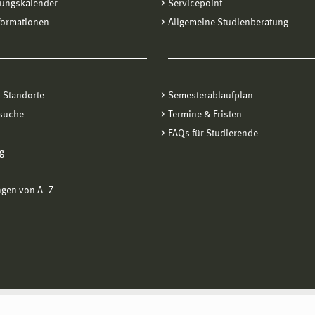
tungskalender
Servicepoint
formationen
Allgemeine Studienberatung
 Standorte
Semesterablaufplan
suche
Termine & Fristen
FAQs für Studierende
g
ngen von A−Z