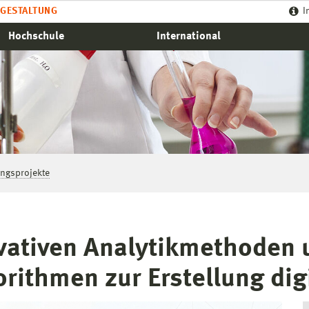
GESTALTUNG
I
Hochschule
International
ngsprojekte
vativen Analytikmethoden 
ithmen zur Erstellung digi