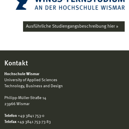
wirtschaftswissenschaftlichem Schwerpunkt mit
mindestens 210 Credits.
(2) Bachelor-Absolventen, bei denen das Studium
Ausführliche Studiengangsbeschreibung hier »
einen Arbeitsaufwand von 180 Credits ohne
zusammenhängenden Praxisaufenthalt von 20
Wochen aufweist, können zugelassen werden,
wenn sie einen durch den
Studiengangverantwortlichen anerkannten mit 30
Kontakt
Anrechnungspunkten kreditierbaren
Praxisaufenthalt in der Wirtschaft im Umfang von
Hochschule Wismar
mindestens 20 Wochen nachweisen.
University of Applied Sciences
Technology, Business and Design
(3) Fehlende Leistungspunkte können auch
aufgrund von Prüfungsleistungen im Rahmen eines
Philipp-Müller-Straße 14
vom Prüfungsausschuss zu genehmigenden
23966 Wismar
individuellen Studienplans erbracht werden. Über
Telefon
+49 3841 753-0
entsprechende Ausnahmen zur Anerkennung
Telefax
+49 3841 753-73 83
adäquater Leistungen entscheidet der