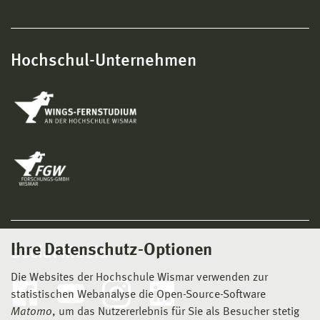
Hochschul-Unternehmen
Ihre Datenschutz-Optionen
Social Media
Die Websites der Hochschule Wismar verwenden zur
statistischen Webanalyse die Open-Source-Software
Matomo
, um das Nutzererlebnis für Sie als Besucher stetig