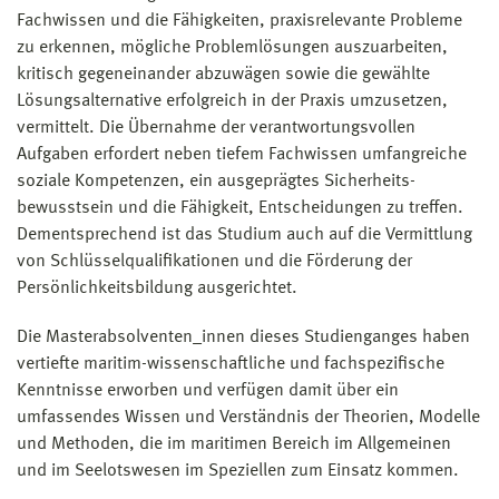
2. ein mit dem Befähigungszeugnis nach Nummer 1
Fachwissen und die Fähig­keiten, praxisrelevante Probleme
als
gleichwertig anerkanntes Befähigungszeugnis
zu erkennen, mögliche Pro­blem­lösungen auszu­arbeiten,
für den nautischen Schiffsdiens
t eines anderen
kritisch gegeneinander abzuwägen sowie die gewählte
Mitgliedstaates der Europäischen Union oder
Lösungs­alter­na­tive erfolgreich in der Praxis umzusetzen,
Vertragsstaates des Abkommens über den
vermittelt. Die Übernahme der verant­wortungsvollen
Europäischen Wirtschaftsraum
Aufgaben erfordert neben tiefem Fach­wissen umfangreiche
soziale Kompetenzen, ein ausgeprägtes Sicher­heits­
Kann die Anzahl von 240 ECTS-Punkten nicht
bewusstsein und die Fähigkeit, Ent­schei­dungen zu treffen.
nachgewiesen werden, können maximal 30 ECTS-
Dementsprechend ist das Studium auch auf die Ver­mitt­lung
Punkte individuell an der Hochschule Wismar auf
von Schlüsselqualifikationen und die Förderung der
Antrag anerkannt werden.
Persönlichkeitsbildung ausgerichtet.
Des Weiteren ist für die Zulassung zum
Die Masterabsolventen_innen dieses Studienganges haben
Masterstudium Maritime Pilotage eine
schriftliche
vertiefte maritim-wissen­schaft­liche und fachspezifische
Bestätigung über die Zulassung zur
Kenntnisse erworben und verfügen damit über ein
Seelotsenanwärterin oder zum Seelotsenanwärter
umfassendes Wissen und Verständnis der Theorien, Modelle
von Seiten der Generaldirektion Wasserstraßen und
und Methoden, die im maritimen Bereich im Allgemeinen
Schifffahrt (GDWS) bei einer in der
und im Seelotswesen im Speziellen zum Einsatz kommen.
Praxiszeitordnung §1 (4) genannten