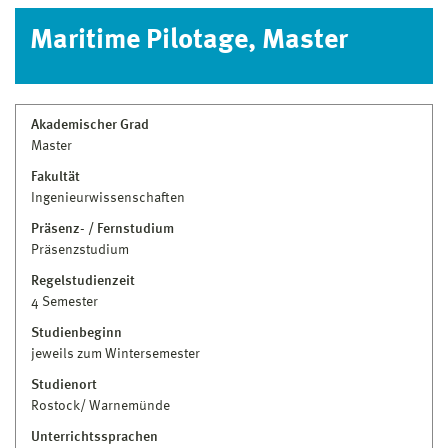
Maritime Pilotage, Master
Studienberatung
Haus 1 · Raum 127
03841 753–7692
studienberatung@hs-wismar.de
Akademischer Grad
Master
Studiengangsleitung
Fakultät
Mario Gehrke
Ingenieurwissenschaften
Prof. Dipl.-Wi.-Ing. Kap.
Präsenz- / Fernstudium
Professor
Fakultät für Ingenieurwissenschaften
Seefahrt,
Präsenzstudium
Anlagentechnik und Logistik
Regelstudienzeit
Haus 2 · Raum 2317
4 Semester
0381 9698–4511
Studienbeginn
mario.gehrke@hs-wismar.de
jeweils zum Wintersemester
Studienfachberatung
Studienort
Rostock/ Warnemünde
Nina Eschenburg
Unterrichtssprachen