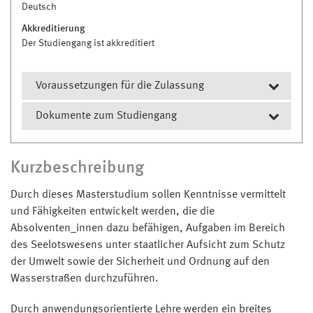
Bachelor of Arts
Deutsch
Mitarbeiterin
Fakultät für Ingenieurwissenschaften
Seefahrt,
Akkreditierung
Anlagentechnik und Logistik
Der Studiengang ist akkreditiert
Haus 2 · Raum 2.216
nina.eschenburg@hs-wismar.de
Voraussetzungen für die Zulassung
Dokumente zum Studiengang
erster berufsqualifizierender Studienabschluss
(Bachelor, Diplom oder vergleichbar) einer
deutschen oder ausländischen Hochschule der
Prüfungs- und Studienordnung
Kurzbeschreibung
Fachrichtung Nautik mit mindestens 240 ECTS-
Modulhandbuch
Punkten
(Credit Points)
und
Durch dieses Masterstudium sollen Kenntnisse vermittelt
und Fähigkeiten ent­wickelt werden, die die
1. ein
gültiges Befähigungszeugnis Nautischer
Absolventen_innen dazu befähigen, Aufgaben im Bereich
Wachoffizier
NWO nach §29 Absatz 1 Satz 1
des Seelotswesens unter staatlicher Aufsicht zum Schutz
Nummer 1 der Seeleute-Befähigungsverordnung
der Umwelt sowie der Sicher­heit und Ordnung auf den
ohne Einschränkungen nach §9 der Seeleute-
Wasserstraßen durchzuführen.
Befähigungsverordnung
oder
Durch anwendungsorientierte Lehre werden ein breites