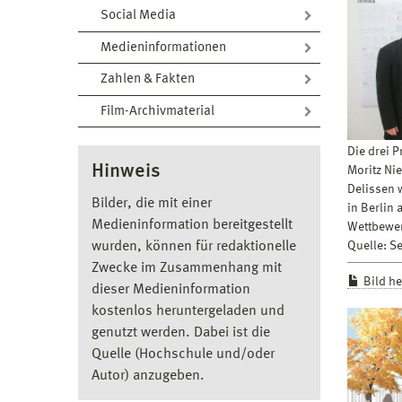
Social Media
Medieninformationen
Zahlen & Fakten
Film-Archivmaterial
Die drei 
Hinweis
Moritz Ni
Delissen 
Bilder, die mit einer
in Berlin 
Medieninformation bereitgestellt
Wettbewer
Quelle: S
wurden, können für redaktionelle
Zwecke im Zusammenhang mit
Bild h
dieser Medieninformation
kostenlos heruntergeladen und
genutzt werden. Dabei ist die
Quelle (Hochschule und/oder
Autor) anzugeben.