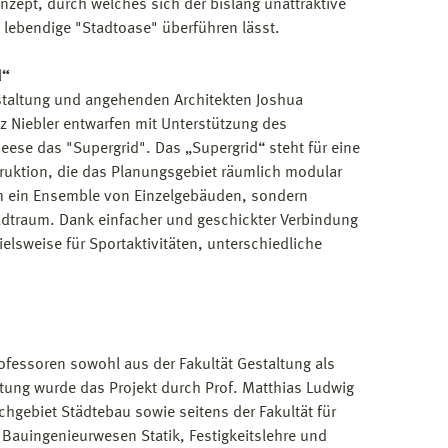
ept, durch welches sich der bislang unattraktive
e lebendige "Stadtoase" überführen lässt.
d“
estaltung und angehenden Architekten Joshua
z Niebler entwarfen mit Unterstützung des
ese das "Supergrid". Das „Supergrid“ steht für eine
struktion, die das Planungsgebiet räumlich modular
um ein Ensemble von Einzelgebäuden, sondern
Stadtraum. Dank einfacher und geschickter Verbindung
elsweise für Sportaktivitäten, unterschiedliche
rofessoren sowohl aus der Fakultät Gestaltung als
ltung wurde das Projekt durch Prof. Matthias Ludwig
chgebiet Städtebau sowie seitens der Fakultät für
 Bauingenieurwesen Statik, Festigkeitslehre und