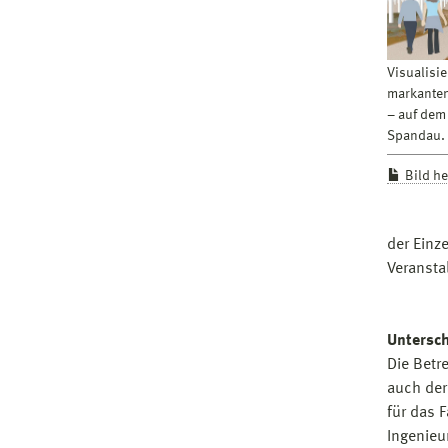
Visualisi
markanten
– auf dem
Spandau. 
Bild h
der Einz
Veransta
Untersch
Die Betr
auch der
für das 
Ingenieu