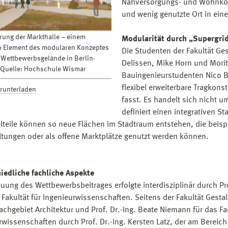
Nahversorgungs- und Wohnkonz
und wenig genutzte Ort in ein
erung der Markthalle – einem
Modularität durch „Supergri
 Element des modularen Konzeptes
Die Studenten der Fakultät G
 Wettbewerbsgelände in Berlin-
Delissen, Mike Horn und Morit
Quelle: Hochschule Wismar
Bauingenieurstudenten Nico Be
flexibel erweiterbare Tragkon
erunterladen
fasst. Es handelt sich nicht 
definiert einen integrativen 
elteile können so neue Flächen im Stadtraum entstehen, die beispi
ltungen oder als offene Marktplätze genutzt werden können.
iedliche fachliche Aspekte
euung des Wettbewerbsbeitrages erfolgte interdisziplinär durch P
 Fakultät für Ingenieurwissenschaften. Seitens der Fakultät Gesta
Fachgebiet Architektur und Prof. Dr.-Ing. Beate Niemann für das Fa
rwissenschaften durch Prof. Dr.-Ing. Kersten Latz, der am Bereich