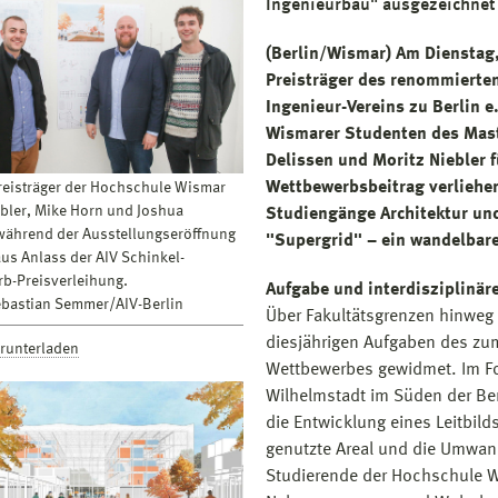
Ingenieurbau" ausgezeichnet
(Berlin/Wismar) Am Dienstag,
Preisträger des renommierte
Ingenieur-Vereins zu Berlin e
Wismarer Studenten des Mast
Delissen und Moritz Niebler f
Wettbewerbsbeitrag verliehen
Preisträger der Hochschule Wismar
ebler, Mike Horn und Joshua
Studiengänge Architektur u
während der Ausstellungseröffnung
"Supergrid" – ein wandelbare
aus Anlass der AIV Schinkel-
b-Preisverleihung.
Aufgabe und interdisziplinär
ebastian Semmer/AIV-Berlin
Über Fakultätsgrenzen hinweg
diesjährigen Aufgaben des zum
erunterladen
Wettbewerbes gewidmet. Im Fo
Wilhelmstadt im Süden der Ber
die Entwicklung eines Leitbilds
genutzte Areal und die Umwan
Studierende der Hochschule 