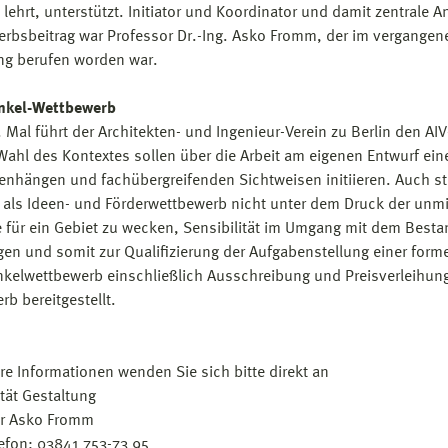
 lehrt, unterstützt. Initiator und Koordinator und damit zentrale A
rbsbeitrag war Professor Dr.-Ing. Asko Fromm, der im vergangenen
ng berufen worden war.
inkel-Wettbewerb
 Mal führt der Architekten- und Ingenieur-Verein zu Berlin den A
Wahl des Kontextes sollen über die Arbeit am eigenen Entwurf e
hängen und fachübergreifenden Sichtweisen initiieren. Auch st
als Ideen- und Förderwettbewerb nicht unter dem Druck der unmi
e für ein Gebiet zu wecken, Sensibilität im Umgang mit dem Best
gen und somit zur Qualifizierung der Aufgabenstellung einer for
nkelwettbewerb einschließlich Ausschreibung und Preisverleihung
rb bereitgestellt.
ere Informationen wenden Sie sich bitte direkt an
ltät Gestaltung
or Asko Fromm
lefon: 03841 753-73 95