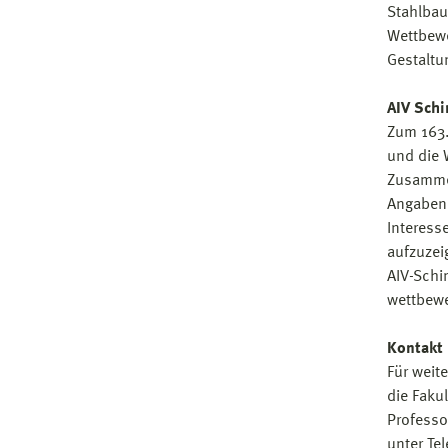
Stahlbau
Wettbewe
Gestaltu
AIV Sch
Zum 163.
und die 
Zusammen
Angaben 
Interess
aufzuzei
AIV-Schi
wettbewe
Kontakt
Für weit
die Faku
Profess
unter Te