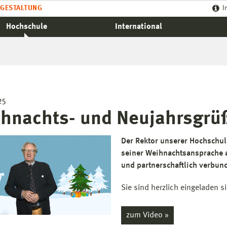
GESTALTUNG
I
Hochschule
International
25
hnachts- und Neujahrsgrü
Der Rektor unserer Hochschul
seiner Weihnachtsansprache 
und partnerschaftlich verbun
Sie sind herzlich eingeladen 
zum Video »