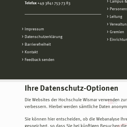
Campus &
Telefax
+49 3841 753-73 83
Personen
Leitung
Verwaltun
Impressum
Gremien
Datenschutzerklärung
Einrichtu
Barrierefreiheit
Kontakt
Feedback senden
Ihre Datenschutz-Optionen
Die Websites der Hochschule Wismar verwenden zur
verbessern. Hierbei werden sämtliche Daten anonymi
Sie können hier entscheiden, ob die Webanalyse Ihre
gespeichert, so dass Sie bei künftigen Besuchen dies