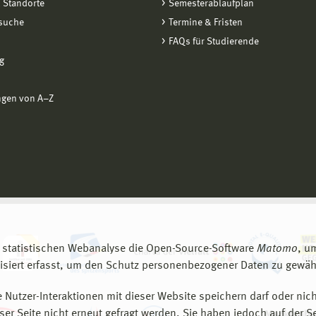
 Standorte
Semesterablaufplan
suche
Termine & Fristen
FAQs für Studierende
g
ngen von A−Z
 statistischen Webanalyse die Open-Source-Software
Matomo
, u
siert erfasst, um den Schutz personenbezogener Daten zu gewähr
 Nutzer-Interaktionen mit dieser Website speichern darf oder nich
er Seite nicht erneut gefragt werden. Sie haben jedoch auf der S