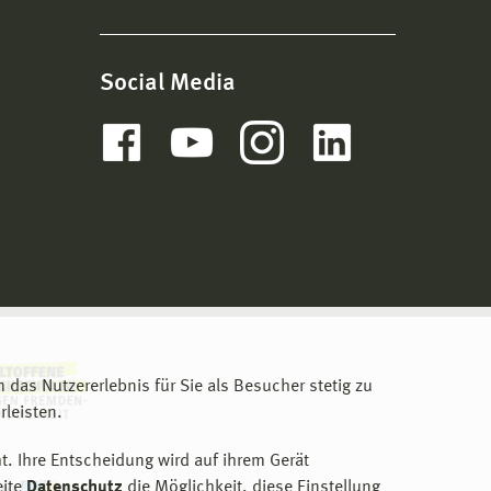
Social Media
m das Nutzererlebnis für Sie als Besucher stetig zu
leisten.
t. Ihre Entscheidung wird auf ihrem Gerät
eite
Datenschutz
die Möglichkeit, diese Einstellung