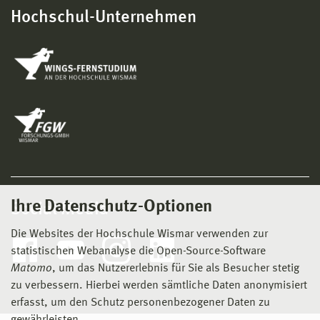
Hochschul-Unternehmen
Ihre Datenschutz-Optionen
Social Media
Die Websites der Hochschule Wismar verwenden zur
statistischen Webanalyse die Open-Source-Software
Matomo
, um das Nutzererlebnis für Sie als Besucher stetig
zu verbessern. Hierbei werden sämtliche Daten anonymisiert
erfasst, um den Schutz personenbezogener Daten zu