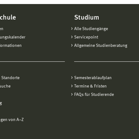
chule
Studium
en
Alle Studiengänge
tungskalender
Servicepoint
formationen
Allgemeine Studienberatung
 Standorte
Semesterablaufplan
suche
Termine & Fristen
FAQs für Studierende
g
ngen von A−Z