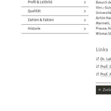
Profil & Leitbild
Besuch de
Vlnr.: Gui
Qualität
Universitä
Achim Hac
Zahlen & Fakten
Marinelli,
Prause, H
Historie
Wismar/L
Links
Dr. La
Prof.
Prof.
Zurü