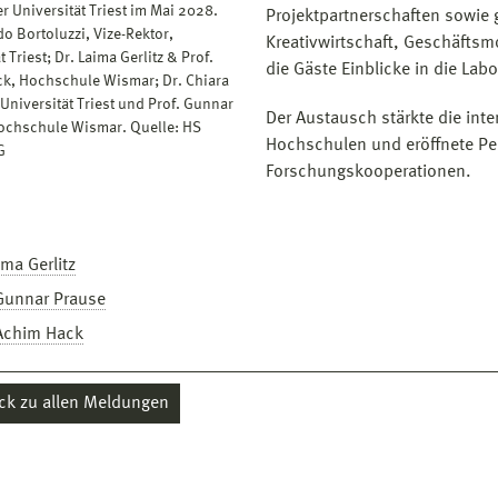
r Universität Triest im Mai 2028.
Projektpartnerschaften sowie
do Bortoluzzi, Vize-Rektor,
Kreativwirtschaft, Geschäfts
t Triest; Dr. Laima Gerlitz & Prof.
die Gäste Einblicke in die Labo
k, Hochschule Wismar; Dr. Chiara
 Universität Triest und Prof. Gunnar
Der Austausch stärkte die in
ochschule Wismar. Quelle: HS
Hochschulen und eröffnete Per
G
Forschungskooperationen.
ima Gerlitz
 Gunnar Prause
 Achim Hack
ck zu allen Meldungen