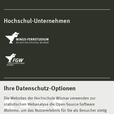
Hochschul-Unternehmen
Ihre Datenschutz-Optionen
Social Media
Die Websites der Hochschule Wismar verwenden zur
statistischen Webanalyse die Open-Source-Software
Matomo
, um das Nutzererlebnis für Sie als Besucher stetig