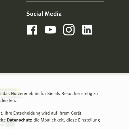
Social Media
m das Nutzererlebnis für Sie als Besucher stetig zu
leisten.
t. Ihre Entscheidung wird auf ihrem Gerät
eite
Datenschutz
die Möglichkeit, diese Einstellung