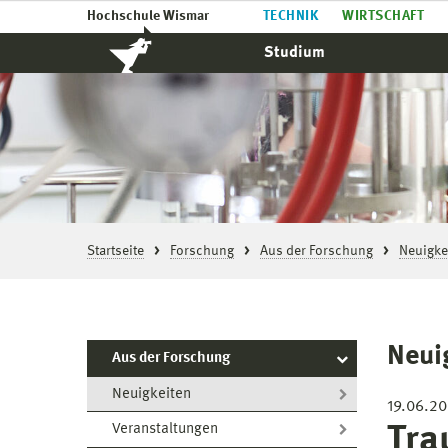
Hochschule Wismar
TECHNIK
WIRTSCHAFT
Studium
Startseite
Forschung
Aus der Forschung
Neuigke
Neui
Aus der Forschung
Neuigkeiten
19.06.2
Tra
Veranstaltungen