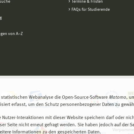
suche
Termine & Fristen
FAQs für Studierende
g
ngen von A−Z
 statistischen Webanalyse die Open-Source-Software
Matomo
, u
siert erfasst, um den Schutz personenbezogener Daten zu gewähr
 Nutzer-Interaktionen mit dieser Website speichern darf oder nich
er Seite nicht erneut gefragt werden. Sie haben jedoch auf der S
eitere Informationen zu den gespeicherten Daten.