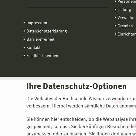
Personen
Leitung
Verwaltun
Impressum
Gremien
Datenschutzerklärung
Einrichtu
Barrierefreiheit
Kontakt
Feedback senden
Ihre Datenschutz-Optionen
Die Websites der Hochschule Wismar verwenden zur
verbessern. Hierbei werden sämtliche Daten anonymi
Sie können hier entscheiden, ob die Webanalyse Ihre
gespeichert, so dass Sie bei künftigen Besuchen dies
anzupassen oder zu löschen. Sie finden dort auch w