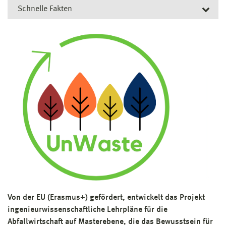
Schnelle Fakten
Kurztitel:
UnWaste
Projektlaufzeit:
Jan. 2021
–
Jan. 2024
Projektbudget:
864.624 €
Forschungsschwerpunkt:
FSP 1 (seit 02/2024): Wissensgesellschaft, nachhaltige
Mobilität und Wertschöpfung in der globalen Transformation
FSP 1 (bis 01/2024): Wissensgesellschaft im globalen Wandel
– Märkte, Handel und Schiffsverkehr
Struktureinheit:
Fakultät für Wirtschaftswissenschaften
Projektleitung:
Prof. Dr. math. Gunnar Prause
Fördermittelgeber:
Europäische Union (EU - Erasmus+)
Von der EU (Erasmus+) gefördert, entwickelt das Projekt
ingenieurwissenschaftliche Lehrpläne für die
Abfallwirtschaft auf Masterebene, die das Bewusstsein für