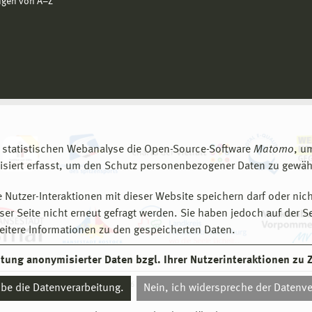
ngen von A−Z
 statistischen Webanalyse die Open-Source-Software
Matomo
, u
siert erfasst, um den Schutz personenbezogener Daten zu gewähr
 Nutzer-Interaktionen mit dieser Website speichern darf oder nich
er Seite nicht erneut gefragt werden. Sie haben jedoch auf der S
eitere Informationen zu den gespeicherten Daten.
eitung anonymisierter Daten bzgl. Ihrer Nutzerinteraktionen zu
© 2026 Hochschule Wismar
aube die Datenverarbeitung.
Nein, ich widerspreche der Datenve