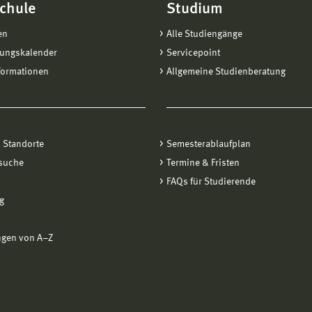
chule
Studium
en
Alle Studiengänge
tungskalender
Servicepoint
formationen
Allgemeine Studienberatung
 Standorte
Semesterablaufplan
suche
Termine & Fristen
FAQs für Studierende
g
ngen von A−Z