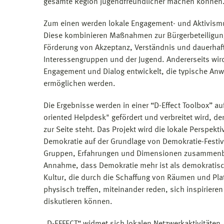
gesamte Region jugendfreundlicher machen können
Zum einen werden lokale Engagement- und Aktivismu
Diese kombinieren Maßnahmen zur Bürgerbeteiligung
Förderung von Akzeptanz, Verständnis und dauerha
Interessengruppen und der Jugend. Andererseits wi
Engagement und Dialog entwickelt, die typische An
ermöglichen werden.
Die Ergebnisse werden in einer “D-Effect Toolbox” au
oriented Helpdesk" gefördert und verbreitet wird, d
zur Seite steht. Das Projekt wird die lokale Perspe
Demokratie auf der Grundlage von Demokratie-Festiva
Gruppen, Erfahrungen und Dimensionen zusammenbri
Annahme, dass Demokratie mehr ist als demokratisc
Kultur, die durch die Schaffung von Räumen und Pl
physisch treffen, miteinander reden, sich inspirier
diskutieren können.
„D-EFFECT“ widmet sich lokalen Netzwerkaktivitäten