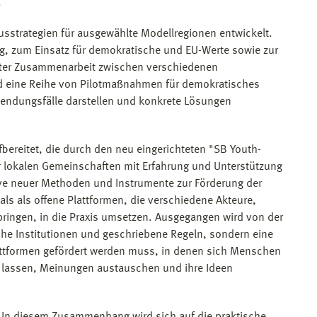
.
sstrategien für ausgewählte Modellregionen entwickelt.
, zum Einsatz für demokratische und EU-Werte sowie zur
fter Zusammenarbeit zwischen verschiedenen
rd eine Reihe von Pilotmaßnahmen für demokratisches
wendungsfälle darstellen und konkrete Lösungen
fbereitet, die durch den neu eingerichteten "SB Youth-
er lokalen Gemeinschaften mit Erfahrung und Unterstützung
ktive neuer Methoden und Instrumente zur Förderung der
ls als offene Plattformen, die verschiedene Akteure,
ngen, in die Praxis umsetzen. Ausgegangen wird von der
he Institutionen und geschriebene Regeln, sondern eine
attformen gefördert werden muss, in denen sich Menschen
en lassen, Meinungen austauschen und ihre Ideen
. In diesem Zusammenhang wird sich auf die praktische