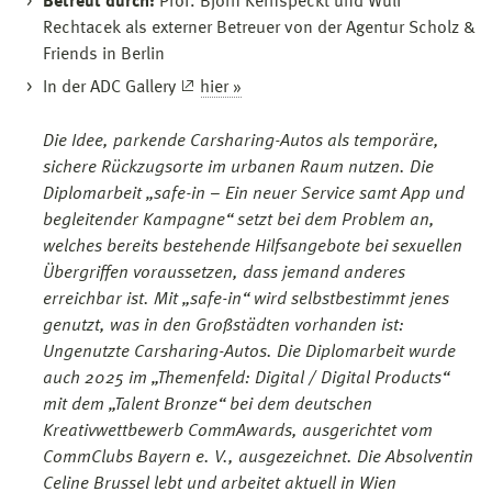
Betreut durch:
Prof. Björn Kernspeckt und Wulf
Rechtacek als externer Betreuer von der Agentur Scholz &
Friends in Berlin
In der ADC Gallery
hier »
Die Idee, parkende Carsharing-Autos als temporäre,
sichere Rückzugsorte im urbanen Raum nutzen. Die
Diplomarbeit „safe-in – Ein neuer Service samt App und
begleitender Kampagne“ setzt bei dem Problem an,
welches bereits bestehende Hilfsangebote bei sexuellen
Übergriffen voraussetzen, dass jemand anderes
erreichbar ist. Mit „safe-in“ wird selbstbestimmt jenes
genutzt, was in den Großstädten vorhanden ist:
Ungenutzte Carsharing-Autos. Die Diplomarbeit wurde
auch 2025 im „Themenfeld: Digital / Digital Products“
mit dem „Talent Bronze“ bei dem deutschen
Kreativwettbewerb CommAwards, ausgerichtet vom
CommClubs Bayern e. V., ausgezeichnet. Die Absolventin
Celine Brussel lebt und arbeitet aktuell in Wien