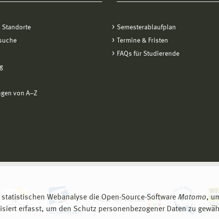
 Standorte
Semesterablaufplan
suche
Termine & Fristen
FAQs für Studierende
g
ngen von A−Z
 statistischen Webanalyse die Open-Source-Software
Matomo
, u
siert erfasst, um den Schutz personenbezogener Daten zu gewähr