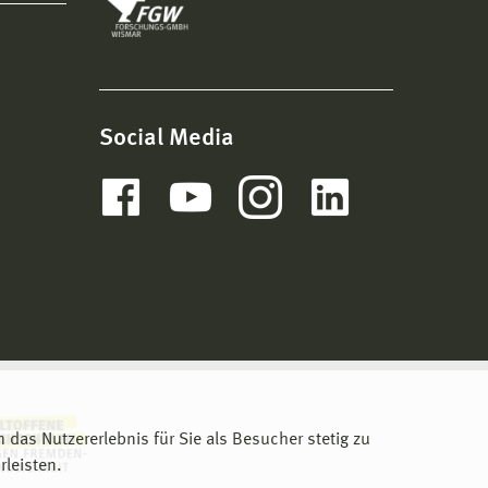
Social Media
m das Nutzererlebnis für Sie als Besucher stetig zu
leisten.