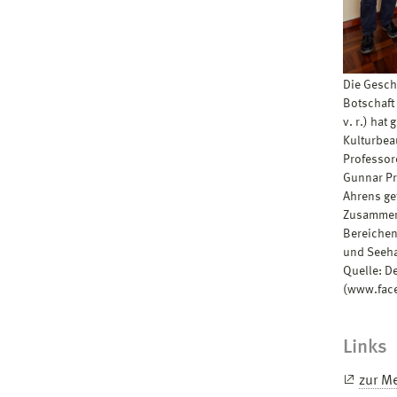
Die Gesch
Botschaft 
v. r.) hat
Kulturbeau
Professor
Gunnar Pr
Ahrens ge
Zusammena
Bereichen
und Seeha
Quelle: D
(www.fac
Links
zur M