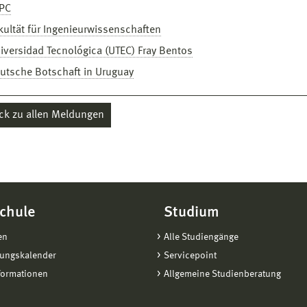
PC
kultät für Ingenieurwissenschaften
iversidad Tecnológica (UTEC) Fray Bentos
eutsche Botschaft in Uruguay
ck zu allen Meldungen
chule
Studium
en
Alle Studiengänge
tungskalender
Servicepoint
formationen
Allgemeine Studienberatung