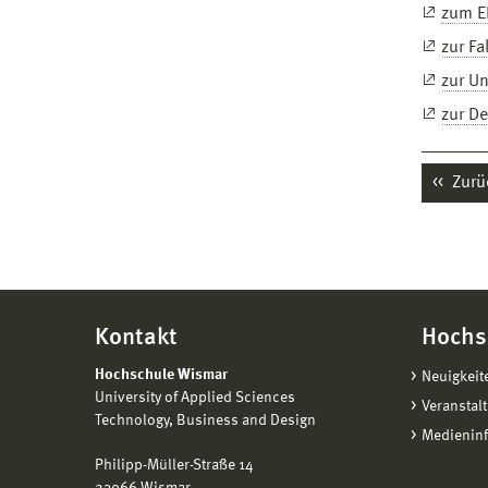
zum E
zur Fa
zur Un
zur D
Zurü
Kontakt
Hochs
Hochschule Wismar
Neuigkeit
University of Applied Sciences
Veranstal
Technology, Business and Design
Medienin
Philipp-Müller-Straße 14
23966 Wismar