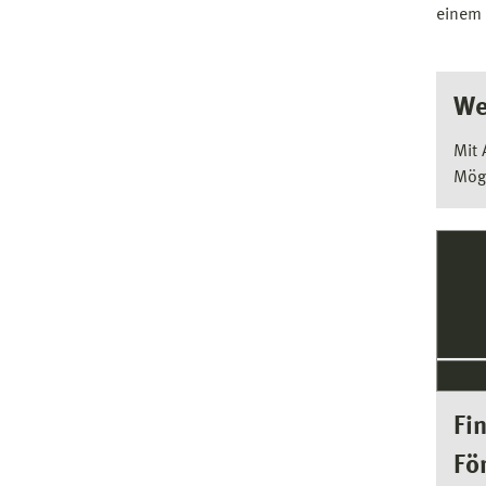
einem 
We
Mit 
Mögl
Fi
Fö