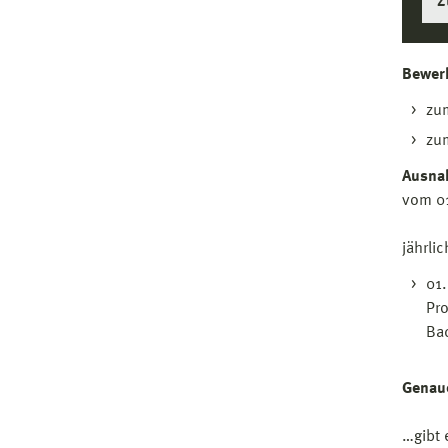
Z
Bewerb
zu
zu
Ausna
vom 01
jährli
01.
Pr
Bac
Genau
…gibt 