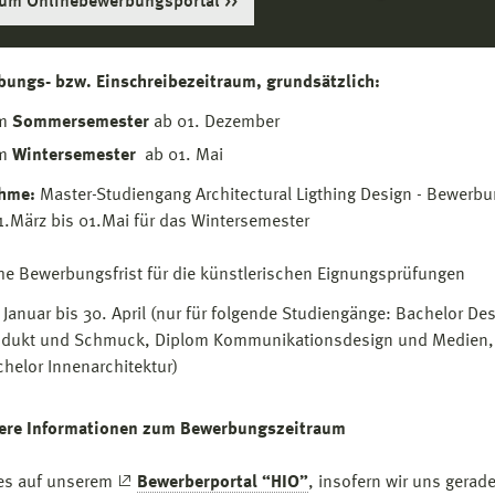
um Onlinebewerbungsportal
ungs- bzw. Einschreibezeitraum, grundsätzlich:
m
Sommersemester
ab 01. Dezember
m
Wintersemester
ab 01. Mai
hme:
Master-Studiengang Architectural Ligthing Design - Bewerbu
.März bis 01.Mai für das Wintersemester
che Bewerbungsfrist für die künstlerischen Eignungsprüfungen
 Januar bis 30. April (nur für folgende Studiengänge: Bachelor Des
odukt und Schmuck, Diplom Kommunikationsdesign und Medien,
helor Innenarchitektur)
ere Informationen zum Bewerbungszeitraum
es auf unserem
Bewerberportal “HIO”
, insofern wir uns gerade