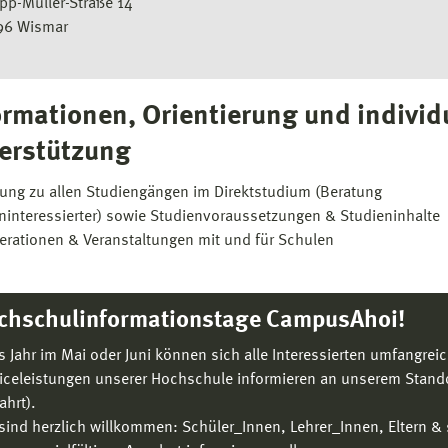
ipp-Müller-Straße 14
96 Wismar
ormationen, Orientierung und individ
erstützung
tung zu allen Studiengängen im Direktstudium (Beratung
ninteressierter) sowie Studienvoraussetzungen & Studieninhalte
erationen & Veranstaltungen mit und für Schulen
chschulinformationstage CampusAhoi!
s Jahr im Mai oder Juni können sich alle Interessierten umfangre
iceleistungen unserer Hochschule informieren an unserem Stand
ahrt).
 sind herzlich willkommen: Schüler_Innen, Lehrer_Innen, Eltern & 