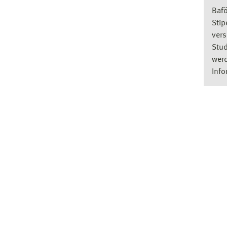
Bafö
Stip
vers
Stud
werd
Info