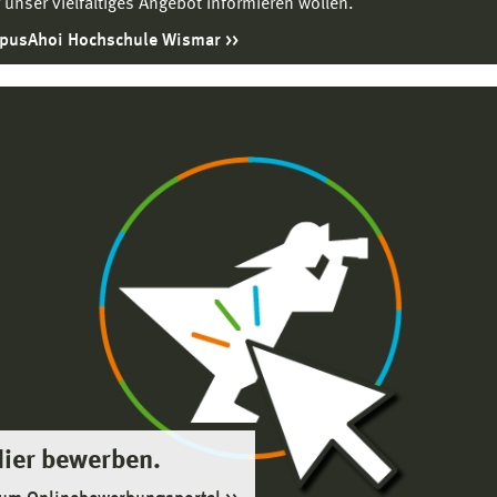
 unser vielfältiges Angebot informieren wollen.
pusAhoi Hochschule Wismar
Hier bewerben.