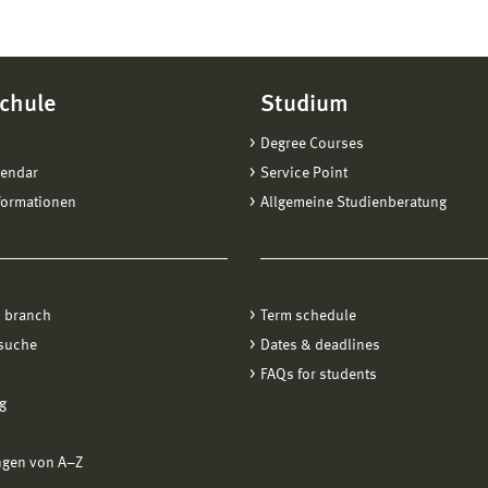
chule
Studium
Degree Courses
lendar
Service Point
formationen
Allgemeine Studienberatung
 branch
Term schedule
suche
Dates & deadlines
FAQs for students
g
ngen von A−Z