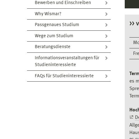
Bewerben und Einschreiben
Why Wismar?
>> 
Passgenaues Studium
Wege zum Studium
Mo
Beratungsdienste
Fr
Informationsveranstaltungen für
Studieninteressierte
Term
FAQs für Studieninteressierte
es m
Spre
Term
Hoc
D
Allg
Haus