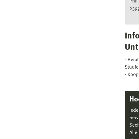
Phil
239
Inf
Unt
- Bera
Studie
- Koop
Ho
Jede
Serv
Seef
Alle