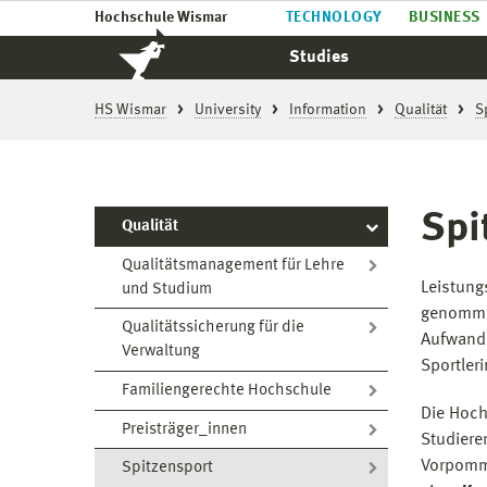
Hochschule Wismar
TECHNOLOGY
BUSINESS
Studies
HS Wismar
University
Information
Qualität
S
Spi
Qualität
Qualitätsmanagement für Lehre
Leistung
und Studium
genommen
Qualitätssicherung für die
Aufwand,
Verwaltung
Sportler
Familiengerechte Hochschule
Die Hoch
Preisträger_innen
Studiere
Vorpomm
Spitzensport