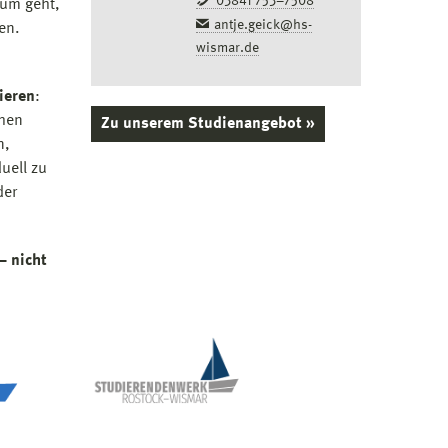
03841 753–7508
rum geht,
antje.geick@hs-
en.
wismar.de
ieren
:
chen
Zu unserem Studienangebot »
n,
uell zu
der
– nicht