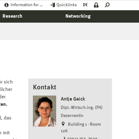
Information for …
Quicklinks
DE
Research
Networking
r sich
Kontakt
licher
der
Antje Geick
gen.
Dipl.-Wirtsch.ing. (FH)
Dezernentin
, das
Building 1 · Room
126
n mit