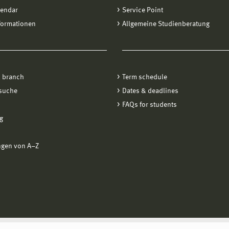
lendar
Service Point
formationen
Allgemeine Studienberatung
 branch
Term schedule
suche
Dates & deadlines
FAQs for students
g
ngen von A−Z