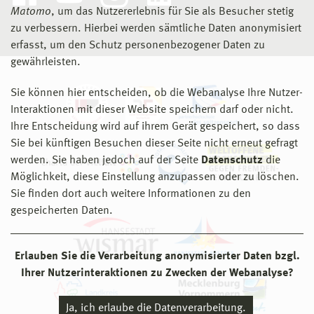
Matomo
, um das Nutzererlebnis für Sie als Besucher stetig
Die Professur wird im Angestelltenverhältnis besetzt.
eine interessante, vielseitige und anspruchsvolle
zu verbessern. Hierbei werden sämtliche Daten anonymisiert
Die Probezeit beträgt 2 Jahre.
Aufgabe
erfasst, um den Schutz personenbezogener Daten zu
die Möglichkeit zur Weiterbildung
gewährleisten.
Die allgemeinen Einstellungsvoraussetzungen ergeben
flexible Arbeitszeiten
sich aus § 58 Landeshochschulgesetz M-V. Die
Sie können hier entscheiden, ob die Webanalyse Ihre Nutzer-
Vereinbarkeit von Beruf und Privatleben
dienstrechtliche Stellung der Professorinnen und
Interaktionen mit dieser Website speichern darf oder nicht.
Professoren wird in § 61 Landeshochschulgesetz M-V
30 Tage Urlaub
Ihre Entscheidung wird auf ihrem Gerät gespeichert, so dass
geregelt.
die Möglichkeit zur Verbeamtung, sofern die
Sie bei künftigen Besuchen dieser Seite nicht erneut gefragt
rechtlichen Voraussetzungen erfüllt sind
werden. Sie haben jedoch auf der Seite
Datenschutz
die
Die Hochschule Wismar strebt die Erhöhung des
die Möglichkeit, auch von zu Hause zu arbeiten
Möglichkeit, diese Einstellung anzupassen oder zu löschen.
Frauenanteils in der Professorenschaft an und fordert
Sie finden dort auch weitere Informationen zu den
qualifizierte Frauen ausdrücklich zur Bewerbung auf.
Ladestation für E-Autos in Campusnähe
gespeicherten Daten.
Solange Frauen in diesem Bereich der Hochschule
kostenlose Parkmöglichkeiten in Campusnähe
Wismar unterrepräsentiert sind, werden Frauen bei
gleichwertiger Qualifikation bevorzugt berücksichtigt (§
Erlauben Sie die Verarbeitung anonymisierter Daten bzgl.
9 Abs. 1 Gleichstellungsgesetz).
Bewerbungen senden Sie bitte digital als eine pdf-Datei
Ihrer Nutzerinteraktionen zu Zwecken der Webanalyse?
bis zum
09.08.2026
über das Portal
BITE.
Die Hochschule ist als Familiengerechte Hochschule
Ja, ich erlaube die Datenverarbeitung.
zertifiziert und unterstützt die Beschäftigten bei der