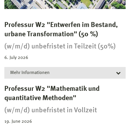
Professur W2 "Entwerfen im Bestand,
urbane Transformation" (50 %)
(w/m/d) unbefristet in Teilzeit (50%)
6. July 2026
Mehr Informationen
An der Fakultät Gestaltung ist zum nächstmöglichen
Professur W2 "Mathematik und
Zeitpunkt folgende unbefristete Teilzeitstelle (50%) zu
quantitative Methoden"
besetzen:
(w/m/d) unbefristet in Vollzeit
19. June 2026
W 2 Professur "Entwerfen im Bestand, urbane