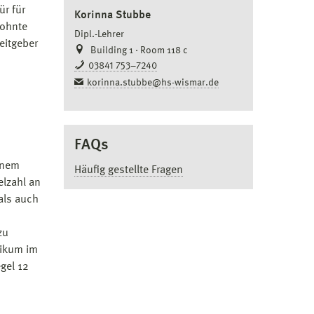
r für
Korinna Stubbe
wohnte
Dipl.-Lehrer
eitgeber
Building 1 · Room 118 c
03841 753–7240
korinna.stubbe@hs-wismar.de
FAQs
inem
Häufig gestellte Fragen
elzahl an
als auch
zu
tikum im
gel 12