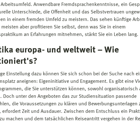
 Arbeitsumfeld. Anwendbare Fremdsprachenkenntnisse, ein Gespü
turelle Unterschiede, die Offenheit und das Selbstvertrauen unge
nen in einem fremden Umfeld zu meistern. Das sehen künftige Arb
 meisten aber profitieren Sie selbst, denn was Sie in einem
praktikum an Erfahrungen mitnehmen, stärkt Sie ein Leben lang.
tika europa- und weltweit – Wie
ioniert's?
tige Einstellung dazu können Sie sich schon bei der Suche nach e
msplatz aneignen: Eigeninitiative und Engagement. Es gibt eine Vi
ogrammen, die Sie unterstützen können, sowohl organisatorisch 
ll. Doch unter den Angeboten das zur Studiensituation passende
len, die Voraussetzungen zu klären und Bewerbungsunterlagen 
n, erfordert Zeit und Ausdauer. Zwischen dem Entschluss ein Prak
zu machen und dem tatsächlichen Reiseantritt vergehen in der Re