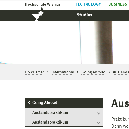
Hochschule Wismar
TECHNOLOGY
BUSINESS
Studies
HS Wismar
International
Going Abroad
Auslands
Aus
Going Abroad
Auslandspraktikum
Praktiku
Auslandspraktikum
Denn wer 