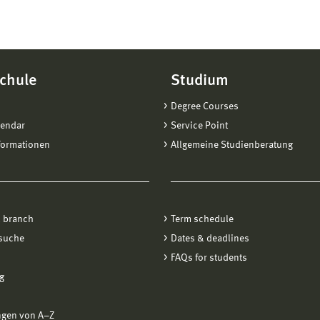
chule
Studium
Degree Courses
lendar
Service Point
formationen
Allgemeine Studienberatung
 branch
Term schedule
suche
Dates & deadlines
FAQs for students
g
ngen von A−Z