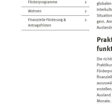
Förderprogramme
globalen
interkul
Wohnen
Situatio
Finanzielle Förderung &
gern. Am
Antragsfristen
Auslands
Prak
funkt
Die rich
Praktiku
Förderpr
finanzie
auszuwäh
erstelle
Ausland 
Monate.