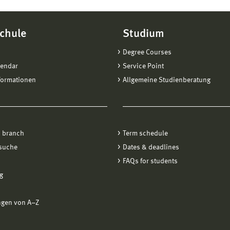
chule
Studium
Degree Courses
lendar
Service Point
formationen
Allgemeine Studienberatung
 branch
Term schedule
suche
Dates & deadlines
FAQs for students
g
ngen von A−Z