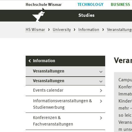
Hochschule Wismar
TECHNOLOGY
BUSINESS
Studies
HS Wismar
University
Information
Veranstaltung
Vera
Information
Veranstaltungen
Campus
Veranstaltungen
Konfer
Events calendar
Immatr
Informationsveranstaltungen &
Kinder
Studienwerbung
mehr –
so leic
Konferenzen &
Verans
Fachveranstaltungen
m uns