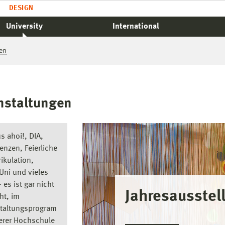
DESIGN
University
International
en
nstaltungen
 ahoi!, DIA,
enzen, Feierliche
ikulation,
Uni und vieles
 es ist gar nicht
Jahresausstel
ht, im
taltungsprogram
erer Hochschule