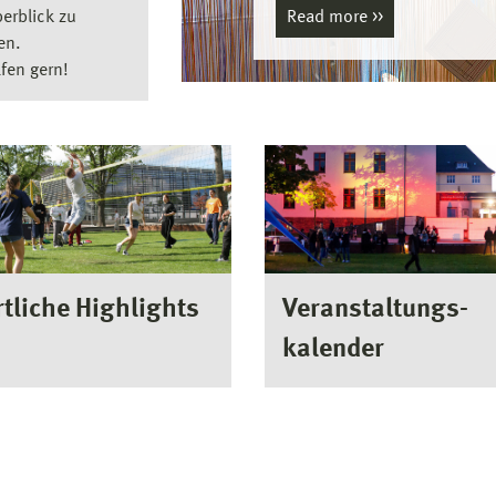
Read more
erblick zu
en.
lfen gern!
Veranstaltungs­
tliche Highlights
kalender